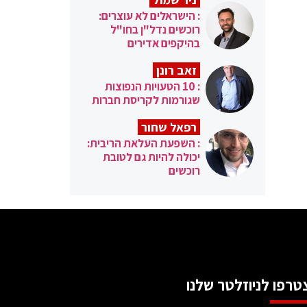
: הישראלים לא עוצרים:
רוכשים נדל"ן בחו"ל
בהיקפים אדירים
זאב רונן
: 10 הטעויות הנפוצות
שגורמות לקריסת חברות
רפאל שחור
: השפעת העלאת הריבית:
יכולה להיות גם לטובת
רוכשים
טרפו לניוזלטר שלנו