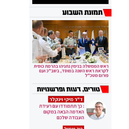
צילום:
קובי גדעון / לע"מ
ראש הממשלה בנימין נתניהו בהרמת כוסית
לקראת ראש השנה במוסד, בשב"כ ועם
פורום מטכ"ל
ד"ר מיקי וינקלר
: כך תתמודדו עם רעידת
האדמה הבאה במקום
העבודה שלכם
ניר שמול