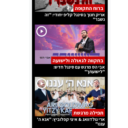
ברוח התקופה
אריק חנוך בסינגל קליפ יחודי: "זה
נשבר"
בתקווה לגאולה ולישועה
אבי הס מרגש עם סינגל חדש:
"לישועתך"
תפילה מרגשת
ארי גולדוואג & איצי קפלוביץ: "אנא ה'
עננו"