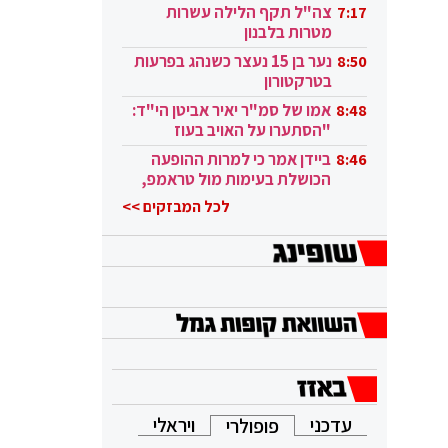
בקטאר"
צה"ל תקף הלילה עשרות
7:17
מטרות בלבנון
נער בן 15 נעצר כשנהג בפרעות
8:50
בטרקטורון
אמו של סמ"ר יאיר אביטן הי"ד:
8:48
"הסתערו על האויב בעוז
ובגבורה"
ביידן אמר כי למרות ההופעה
8:46
הכושלת בעימות מול טראמפ,
הוא ממשיך
לכל המבזקים >>
עדכני
ויראלי
פופולרי