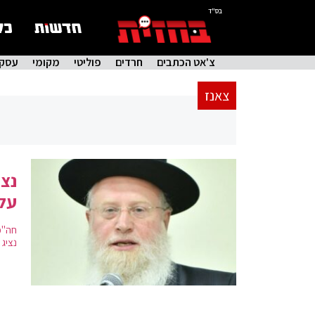
בס"ד
צ'אט הכתבים
חרדים
פוליטי
מקומי
עסקי
צאנז
נצי
על 
חה"כ
נציג 