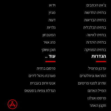
צ'אט הכתבים
וידאו
בחזית החדשות
מגזין
בחזית הבריאות
דעות
בחזית הכלכלית
גלריות
בחזית לאישה
המטבחון
בחזית היהדות
מזג אוויר
בחזית המוזיקה
תוכן שיווקי
הגדרות
עוד ..
עדכון פרופיל
פרסום בחזית
התראות וניוזלטרים
מערכת ניהול לידים
שדרוג למנוי פרימיום
אנטי וירוס בעברית
המייל האדום
הגדלת צפיות בסטטוס
פרסמו אצלנו
תקנון האתר