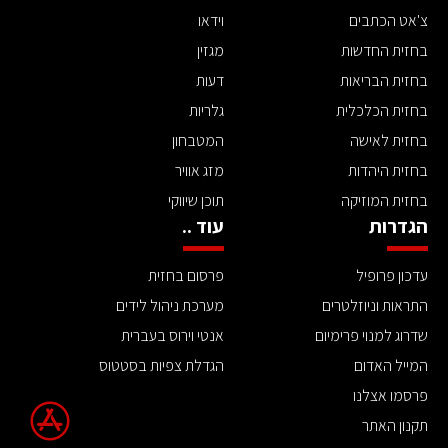
צ'אט הכתבים
וידאו
בחזית החדשות
מגזין
בחזית הבריאות
דעות
בחזית הכלכלית
גלריות
בחזית לאישה
המטבחון
בחזית היהדות
מזג אוויר
בחזית המוזיקה
תוכן שיווקי
הגדרות
עוד ..
עדכון פרופיל
פרסום בחזית
התראות וניוזלטרים
מערכת ניהול לידים
שדרוג למנוי פרימיום
אנטי וירוס בעברית
המייל האדום
הגדלת צפיות בסטטוס
פרסמו אצלנו
תקנון האתר