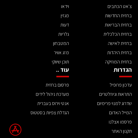
צ'אט הכתבים
וידאו
בחזית החדשות
מגזין
בחזית הבריאות
דעות
בחזית הכלכלית
גלריות
בחזית לאישה
המטבחון
בחזית היהדות
מזג אוויר
בחזית המוזיקה
תוכן שיווקי
הגדרות
עוד ..
עדכון פרופיל
פרסום בחזית
התראות וניוזלטרים
מערכת ניהול לידים
שדרוג למנוי פרימיום
אנטי וירוס בעברית
המייל האדום
הגדלת צפיות בסטטוס
פרסמו אצלנו
תקנון האתר