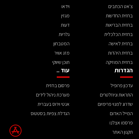
צ'אט הכתבים
וידאו
בחזית החדשות
מגזין
בחזית הבריאות
דעות
בחזית הכלכלית
גלריות
בחזית לאישה
המטבחון
בחזית היהדות
מזג אוויר
בחזית המוזיקה
תוכן שיווקי
הגדרות
עוד ..
עדכון פרופיל
פרסום בחזית
התראות וניוזלטרים
מערכת ניהול לידים
שדרוג למנוי פרימיום
אנטי וירוס בעברית
המייל האדום
הגדלת צפיות בסטטוס
פרסמו אצלנו
תקנון האתר