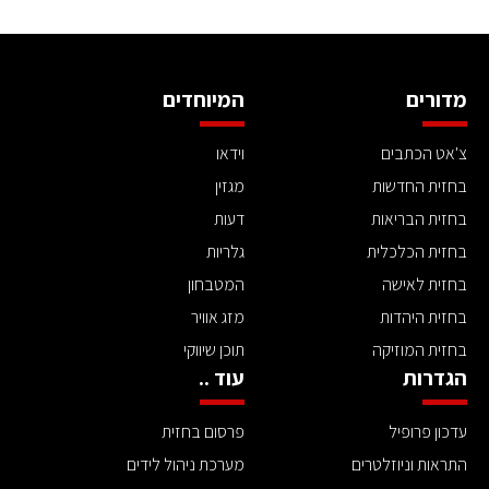
מדורים
המיוחדים
צ'אט הכתבים
וידאו
בחזית החדשות
מגזין
בחזית הבריאות
דעות
בחזית הכלכלית
גלריות
בחזית לאישה
המטבחון
בחזית היהדות
מזג אוויר
בחזית המוזיקה
תוכן שיווקי
הגדרות
עוד ..
עדכון פרופיל
פרסום בחזית
התראות וניוזלטרים
מערכת ניהול לידים