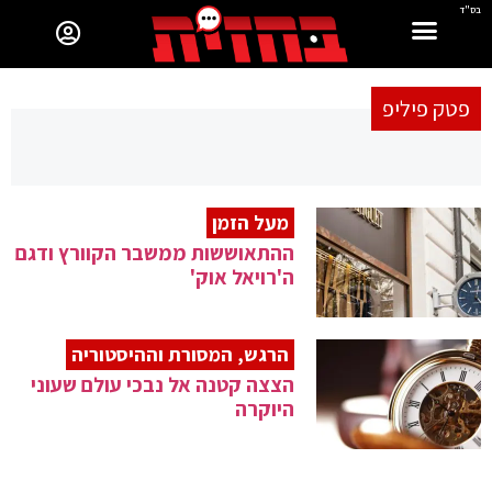
בס"ד
פטק פיליפ
מעל הזמן
ההתאוששות ממשבר הקוורץ ודגם
ה'רויאל אוק'
הרגש, המסורת וההיסטוריה
הצצה קטנה אל נבכי עולם שעוני
היוקרה