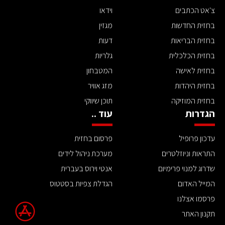
צ'אט הכתבים
וידאו
בחזית החדשות
מגזין
בחזית הבריאות
דעות
בחזית הכלכלית
גלריות
בחזית לאישה
המטבחון
בחזית היהדות
מזג אוויר
בחזית המוזיקה
תוכן שיווקי
הגדרות
עוד ..
עדכון פרופיל
פרסום בחזית
התראות וניוזלטרים
מערכת ניהול לידים
שדרוג למנוי פרימיום
אנטי וירוס בעברית
המייל האדום
הגדלת צפיות בסטטוס
פרסמו אצלנו
תקנון האתר