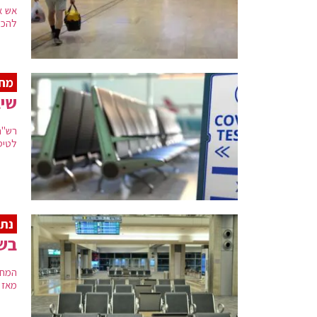
אש א
להכנ
מחא
שיב
רש"ת
לטיסות הכיב
נתב
בשל
המחא
מאז 