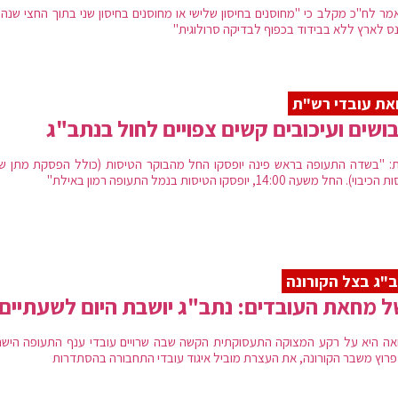
מר לח"כ מקלב כי "מחוסנים בחיסון שלישי או מחוסנים בחיסון שני בתוך החצי שנה 
ס לארץ ללא בבידוד בכפוף לבדיקה סרולוגית"
ת עובדי רש"ת
ושים ועיכובים קשים צפויים לחול בנתב"ג
: "בשדה התעופה בראש פינה יופסקו החל מהבוקר הטיסות (כולל הפסקת מתן שי
וי). החל משעה 14:00, יופסקו הטיסות בנמל התעופה רמון באילת"
"ג בצל הקורונה
 מחאת העובדים: נתב"ג יושבת היום לשעתיים
ה היא על רקע המצוקה התעסוקתית הקשה שבה שרויים עובדי ענף התעופה הישר
פרוץ משבר הקורונה, את העצרת מוביל איגוד עובדי התחבורה בהסתדרות