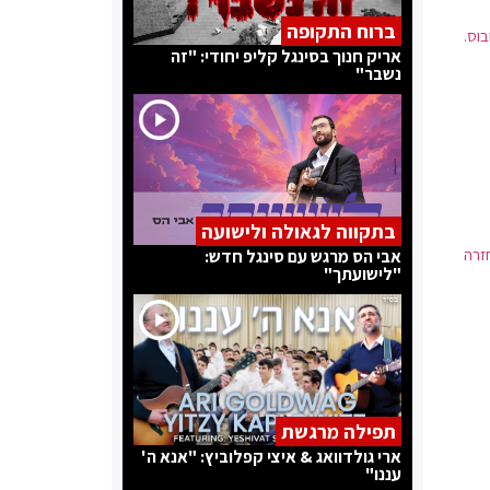
ברוח התקופה
עה לנהג אוטובוס.
אריק חנוך בסינגל קליפ יחודי: "זה
נשבר"
בתקווה לגאולה ולישועה
ניוארק שהמריאה לפני כ-40 דק וחזרה
אבי הס מרגש עם סינגל חדש:
"לישועתך"
תפילה מרגשת
ארי גולדוואג & איצי קפלוביץ: "אנא ה'
עננו"