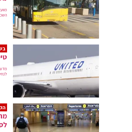
השכר
בש
טיס
לנחיתה 
הקל
מחו
לסר