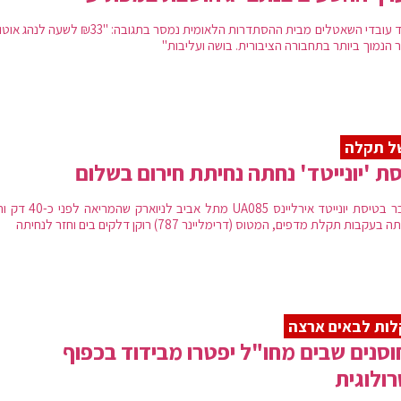
מוועד עובדי השאטלים מבית ההסתדרות הלאומית נמסר בתגובה: "₪33 לש
 הנמוך ביותר בתחבורה הציבורית. בושה ועליבות"
ל תקלה
ת 'יונייטד' נחתה נחיתת חירום בשלום
מדובר בטיסת יונייטד אירליינס UA085 מתל אביב ל
בעקבות תקלת מדפים, המטוס (דרימליינר 787) רוקן דלקים בים וחזר לנחיתה
ות לבאים ארצה
סנים שבים מחו"ל יפטרו מבידוד בכפוף
ולוגית