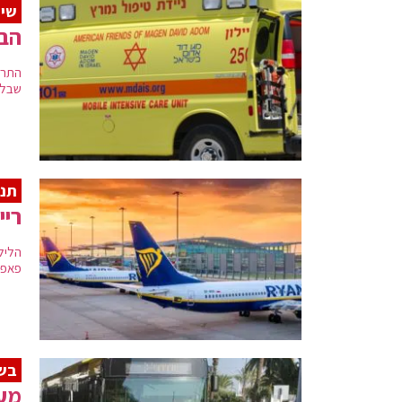
שינ
הבו
שבלי
תנו
ריי
פאפוס
בשל
מע