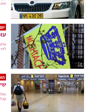
יהיה
יום
עומ
אלפי
לניו-י
הו
שינ
החל 
קבלת