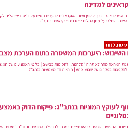
ראינים למדינה
החשש לכאוס בדרך לאומן ואיום האוקראינים להערים קשיים על כניסת ישראלים לק
השנה, הוחלט על מתן הקלות לאזרחים אוקראינים בנתב"ג
 סובלנות
 השיבוש: היערכות המשטרה בתום הערכת מצב
נות המחאה מחר לא תהיה "סלחנות" לחסימות כבישים | כל צי האופנועים של המש
ס להקפצות במקרים של שבושי פתע | הוראות חד משמעיות בנתב"ג
ף לעוקץ המוניות בנתב"ג: פיקוח הדוק באמצע
ולוגיים
 שדות התעופה הודיעה כי היא יוצאת במכרז להפעלת המוניות מנתב"ג, "שירות המונ