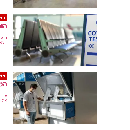
השמ
הומ
הווע
בלגיה
או
המג
עוד 
PCR גם ביום השלישי • המודל לא יחול במקרה בו אומת עם חשד להדבקה ב