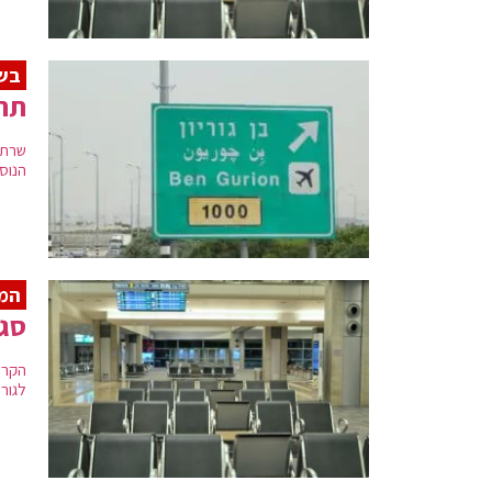
בשו
תח
שרת 
הנוס
המ
סגי
הקרי
לגור