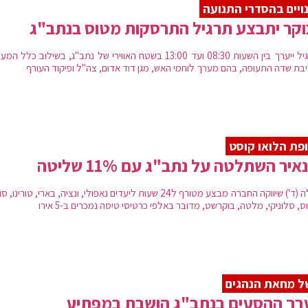
ויים בהסדרי התנועה
קר יתבצע תרגיל התרסקות מטוס בנתב"ג
התרגיל ייערך בין השעות 08:30 ועד 13:00 בשטח האווירי של נתב"ג, בשילוב כלל 
בת שדה התעופה, בהם מערך לוחמי האש, מגן דוד אדום, צה"ל ופיקוד העורף
פת הלואו קוסט
נאיר השתלטה על נתב"ג עם 11% שליטה
הלילה (ד') שיווקה החברה מבצע מטורף ל24 שעות ליעדים נאפולי, ונציה, בארי, טורינו
, סלוניקי, מלטה, בוקרשט, מדובר באלפי כרטיסי טיסה נמכרים ב-5 אירו
 מחאת הנהגים
רך ההסעים בנתב"ג הושבת במפתיע