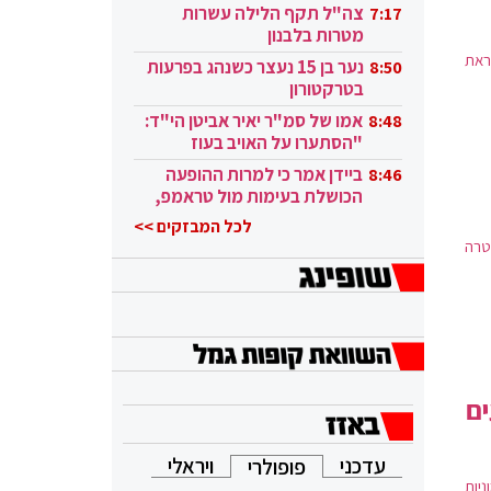
בקטאר"
צה"ל תקף הלילה עשרות
7:17
מטרות בלבנון
ראת
נער בן 15 נעצר כשנהג בפרעות
8:50
בטרקטורון
אמו של סמ"ר יאיר אביטן הי"ד:
8:48
"הסתערו על האויב בעוז
ובגבורה"
ביידן אמר כי למרות ההופעה
8:46
הכושלת בעימות מול טראמפ,
הוא ממשיך
לכל המבזקים >>
טרה
ים
עדכני
ויראלי
פופולרי
יות