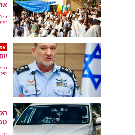
אוק
בצל 
ראש 
אפס
יום
בהפג
יגוי
הסו
טכנ
רשות