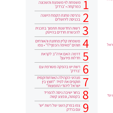
משפחת לוי משפצת והשכונה
כמרקחה • 'ברדק'
נהרסה טחנת הקמח הישנה
בכניסה לירושלים
רשות החדשנות תתמוך בתכנית
להכשרת חרדים בהייטק
משפחת קליין מחתנת והאורחים
ראל
תוהים "מאיפה הכסף?!" • צפו
דרמה: האם ארה"ב לקראת
חדלות פירעון?
רשת יש בהפקה מטורפת עם
'ברדק'
מנהיגי הקהילה האורתודוקסית
תוקפים את לפיד: "חוצץ בין
ישראל ליהודי התפוצות"
בחור ישיבה ניסה להפריד
 עד
בקטטה, ונפצע קשה
צפו בפרק השני של רשת 'יש'
עם ברדק