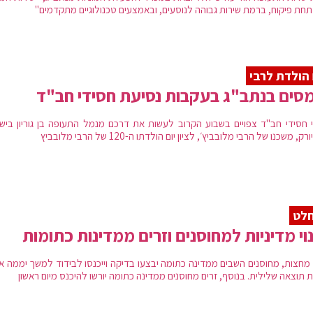
 תחת פיקוח, ברמת שירות גבוהה לנוסעים, ובאמצעים טכנולוגיים מתקדמים"
 הולדת לרבי
סים בנתב"ג בעקבות נסיעת חסידי חב"ד
 חסידי חב"ד צפויים בשבוע הקרוב לעשות את דרכם מנמל התעופה בן גוריון ביש
ורק, משכנו של הרבי מלובביץ׳, לציון יום הולדתו ה-120 של הרבי מלובביץ
חלט
וי מדיניות למחוסנים וזרים ממדינות כתומות
מחצות, מחוסנים השבים ממדינה כתומה יבצעו בדיקה וייכנסו לבידוד למשך יממה או
 תוצאה שלילית. בנוסף, זרים מחוסנים ממדינה כתומה יורשו להיכנס מיום ראשון