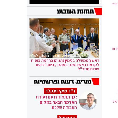
יוכל
רות
צילום:
קובי גדעון / לע"מ
ראש הממשלה בנימין נתניהו בהרמת כוסית
לקראת ראש השנה במוסד, בשב"כ ועם
פורום מטכ"ל
ד"ר מיקי וינקלר
: כך תתמודדו עם רעידת
אלי
האדמה הבאה במקום
העבודה שלכם
ניר שמול