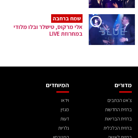
שמח ברחבה
אלי מרקוס, טישלר ובלו מלודי
במחרוזת LIVE
מדורים
המיוחדים
צ'אט הכתבים
וידאו
בחזית החדשות
מגזין
בחזית הבריאות
דעות
בחזית הכלכלית
גלריות
בחזית לאישה
המטבחון