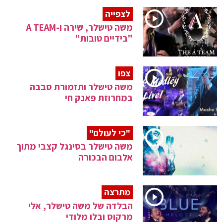
לצפייה
משה טישלר, שירה ו-A TEAM
"בידיים טובות"
צפו
משה טישלר ותזמורת סבבה
במחרוזת פאנק חי
"כי לעולם"
משה טישלר בסינגל קצבי מתוך
אלבום הבכורה
מתרצה
הבלדה של משה טישלר, אלי
מרקוס ובלו מלודי