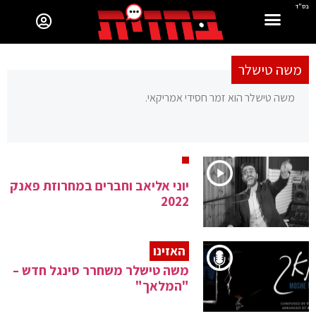
בס"ד
משה טישלר
משה טישלר הוא זמר חסידי אמריקאי.
יוני אליאב וחברים במחרוזת פאנק
2022
האזינו
משה טישלר משחרר סינגל חדש –
"המלאך"