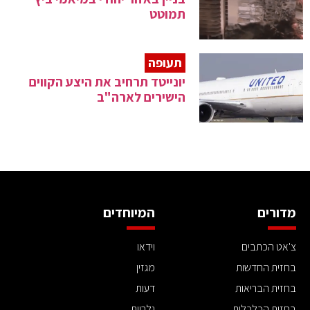
תמוטט
תעופה
יונייטד תרחיב את היצע הקווים
הישירים לארה"ב
מדורים
המיוחדים
צ'אט הכתבים
וידאו
בחזית החדשות
מגזין
בחזית הבריאות
דעות
בחזית הכלכלית
גלריות