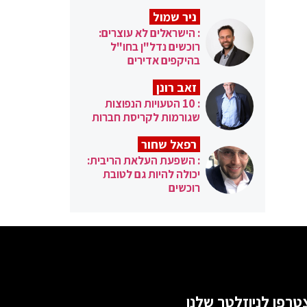
ניר שמול
: הישראלים לא עוצרים:
רוכשים נדל"ן בחו"ל
בהיקפים אדירים
זאב רונן
: 10 הטעויות הנפוצות
שגורמות לקריסת חברות
רפאל שחור
: השפעת העלאת הריבית:
יכולה להיות גם לטובת
רוכשים
טרפו לניוזלטר שלנו