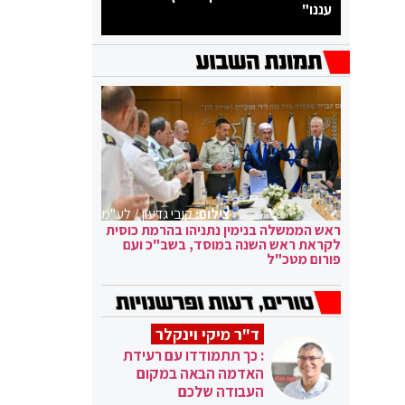
עננו"
צילום:
קובי גדעון / לע"מ
ראש הממשלה בנימין נתניהו בהרמת כוסית
לקראת ראש השנה במוסד, בשב"כ ועם
פורום מטכ"ל
ד"ר מיקי וינקלר
: כך תתמודדו עם רעידת
האדמה הבאה במקום
העבודה שלכם