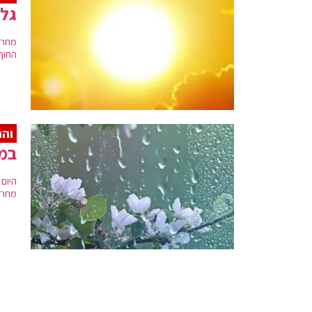
גל 
מחר,
החוף,
והר
במה
היום 
מחר 