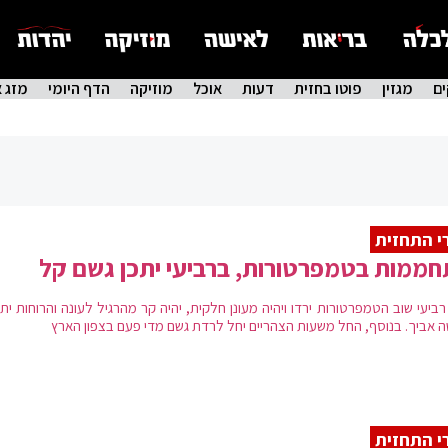
ם
מגזין
פוטו בחזית
דעות
אוכל
מוזיקה
הדף היומי
מזג א
י התחזית
ממות בטמפרטורות, ברביעי יתכן גשם קל
רביעי שוב הטמפרטורות ירדו ויהיה מעונן חלקית, יהיה קר מהרגיל לעונה והרוחות ית
שה אביך. בנוסף, החל משעות הצהריים יחל לרדת גשם מדי פעם בצפון הארץ
י התחזית