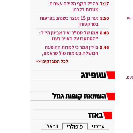
בקטאר"
צה"ל תקף הלילה עשרות
7:17
מטרות בלבנון
שור
נער בן 15 נעצר כשנהג בפרעות
8:50
בטרקטורון
אמו של סמ"ר יאיר אביטן הי"ד:
8:48
"הסתערו על האויב בעוז
ובגבורה"
ביידן אמר כי למרות ההופעה
8:46
הכושלת בעימות מול טראמפ,
הוא ממשיך
לכל המבזקים >>
פעם,
עדכני
ויראלי
פופולרי