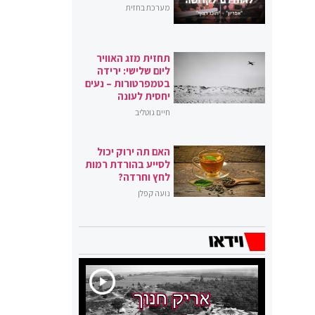
מערכת בחזית
תחזית מזג האוויר
ליום שלישי: ירידה
בטמפרטורות – נעים
יחסית לעונה
חיים גוטליב
האם תה ירוק יכול
לסייע בהורדת רמות
לחץ וחרדה?
נועה קפלן