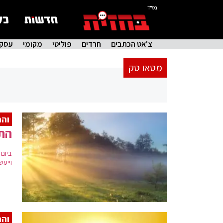
בס"ד
צ'אט הכתבים
חרדים
פוליטי
מקומי
עסקי
מטאו טק
והר
התח
ביום 
וייע
והר