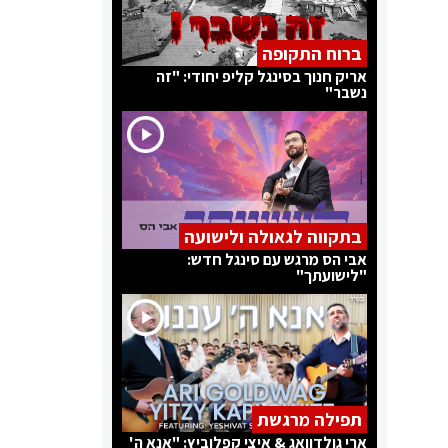
ברוח התקופה
אריק חנוך בסינגל קליפ יחודי: "זה
נשבר"
בתקווה לגאולה ולישועה
אבי הס מרגש עם סינגל חדש:
"לישועתך"
תפילה מרגשת
ארי גולדוואג & איצי קפלוביץ: "אנא ה'