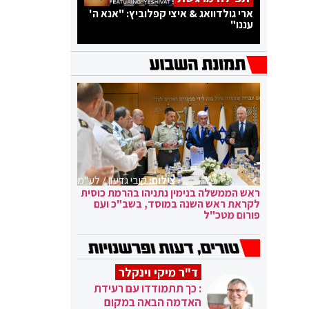
ארי גולדוואג & איצי קפלוביץ: "אנא ה'
עננו"
צילום:
קובי גדעון / לע"מ
ראש הממשלה בנימין נתניהו בהרמת כוסית
לקראת ראש השנה במוסד, בשב"כ ועם
פורום מטכ"ל
ד"ר מיקי וינקלר
: כך תתמודדו עם רעידת
האדמה הבאה במקום