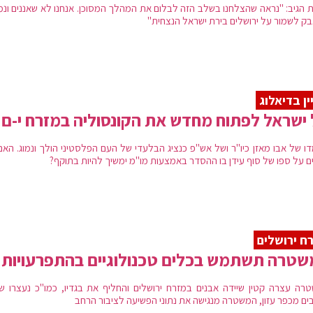
 הגיב: "נראה שהצלחנו בשלב הזה לבלום את המהלך המסוכן. אנחנו לא שאננים ונמ
ק לשמור על ירושלים בירת ישראל הנצחית"
ין בדיאלוג
ישראל לפתוח מחדש את הקונסוליה במזרח י-ם
ו של אבו מאזן כיו"ר ושל אש"פ כנציג הבלעדי של העם הפלסטיני הולך ונמוג. האם 
ים על ספו של סוף עידן בו ההסדר באמצעות מו"מ ימשיך להיות בתוקף?
ח ירושלים
טרה תשתמש בכלים טכנולוגיים בהתפרעויות
רה עצרה קטין שיידה אבנים במזרח ירושלים והחליף את בגדיו, כמו"כ נעצרו שו
ים מכפר עזון, המשטרה מנגישה את נתוני הפשיעה לציבור הרחב