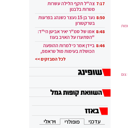
בקטאר"
צה"ל תקף הלילה עשרות
7:17
מטרות בלבנון
נער בן 15 נעצר כשנהג בפרעות
8:50
בטרקטורון
מות
אמו של סמ"ר יאיר אביטן הי"ד:
8:48
"הסתערו על האויב בעוז
ובגבורה"
ביידן אמר כי למרות ההופעה
8:46
הכושלת בעימות מול טראמפ,
הוא ממשיך
לכל המבזקים >>
צום
עדכני
ויראלי
פופולרי