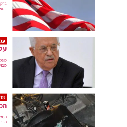
ברקת
במאב
עני
על 
מעמד
מצוי
מזר
המש
המשט
הרכב