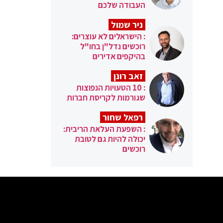
העבודה שלכם
ניר שמול
: הישראלים לא עוצרים:
רוכשים נדל"ן בחו"ל
בהיקפים אדירים
זאב רונן
: 10 הטעויות הנפוצות
שגורמות לקריסת חברות
רפאל שחור
: השפעת העלאת הריבית:
יכולה להיות גם לטובת
רוכשים