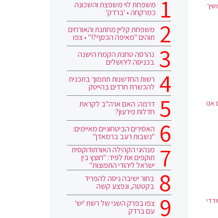
משפחת לוי משפצת והשכונה
שיך
כמרקחה • 'ברדק'
משפחת קליין מחתנת והאורחים
תוהים "מאיפה הכסף?!" • צפו
נהרסה טחנת הקמח הישנה
בכניסה לירושלים
רשות החדשנות תתמוך בתכנית
להכשרת חרדים בהייטק
אנו
דרמה: האם ארה"ב לקראת
חדלות פירעון?
האסירים הביטחוניים מאיימים:
"נשבות רעב ברמאדן"
מנהיגי הקהילה האורתודוקסית
תוקפים את לפיד: "חוצץ בין
ישראל ליהודי התפוצות"
בחור ישיבה ניסה להפריד
בקטטה, ונפצע קשה
דדי
צפו בפרק השני של רשת 'יש'
עם ברדק