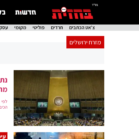
בס"ד
צ'אט הכתבים
חרדים
פוליטי
מקומי
עסקי
מזרח ירושלים
נתנ
מח
לפי 
הכיב
עימ