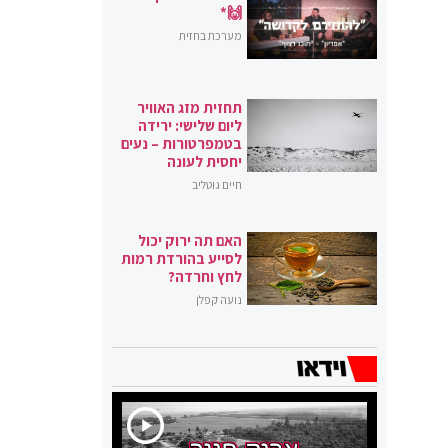
🙌*
מערכת בחזית
תחזית מזג האוויר
ליום שלישי: ירידה
בטמפרטורות – נעים
יחסית לעונה
חיים גוטליב
האם תה ירוק יכול
לסייע בהורדת רמות
לחץ וחרדה?
נועה קפלן