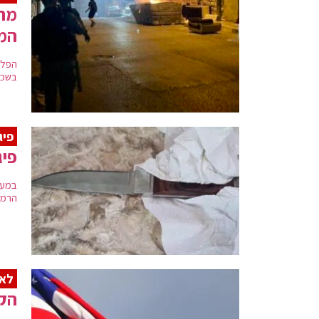
מהו
המ
הפלס
בשכם
פיג
פיג
במער
הרמד
לא
הקו