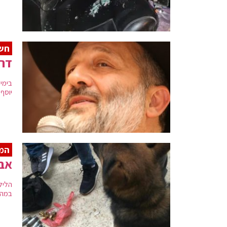
חשי
דרע
בימי
יוסף'
המ
אב 
במהל