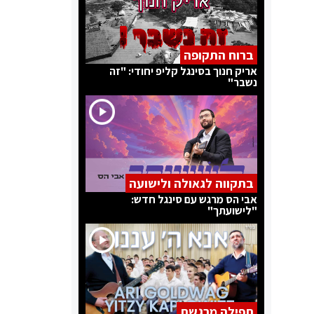
ברוח התקופה
אריק חנוך בסינגל קליפ יחודי: "זה
נשבר"
בתקווה לגאולה ולישועה
אבי הס מרגש עם סינגל חדש:
"לישועתך"
תפילה מרגשת