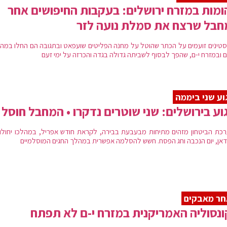
מות במזרח ירושלים: בעקבות החיפושים אחר
חבל שרצח את סמלת נועה לזר
טינים זועמים על הכתר שהוטל על מחנה הפליטים שועפאט ובתגובה הם החלו במהו
 ובמזרח י-ם, שהפך לבסוף לשביתה גדולה בגדה והכרזה על ימי זעם
וע שני ביממה
וע בירושלים: שני שוטרים נדקרו • המחבל חוסל
כת הביטחון מזהים מתיחות מבעבעת בבירה, לקראת חודש אפריל, במהלכו יחולו 
אן, יום הנכבה וחג הפסח. חשש להסלמה אפשרית במהלך החגים המוסלמיים
חר מאבקים
נסוליה האמריקנית במזרח י-ם לא תפתח