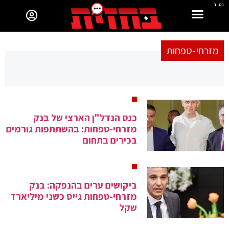
בס"ד
מזרחי-טפחות
כנס הנדל"ן הארצי של בנק
מזרחי-טפחות: בהשתתפות גורמים
בכירים בתחום
ביקושים ערים בהנפקה: בנק
מזרחי-טפחות גייס כשני מיליארד
שקל