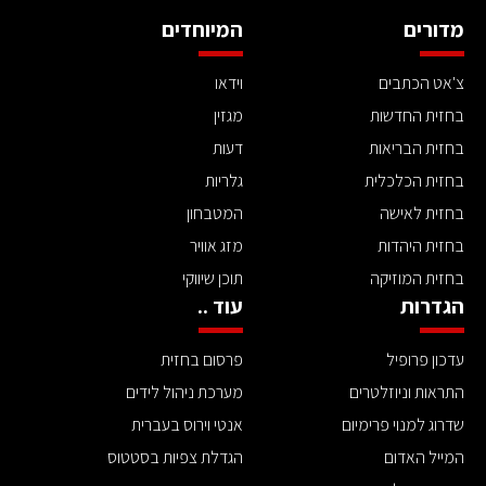
מדורים
המיוחדים
צ'אט הכתבים
וידאו
בחזית החדשות
מגזין
בחזית הבריאות
דעות
בחזית הכלכלית
גלריות
בחזית לאישה
המטבחון
בחזית היהדות
מזג אוויר
בחזית המוזיקה
תוכן שיווקי
הגדרות
עוד ..
עדכון פרופיל
פרסום בחזית
התראות וניוזלטרים
מערכת ניהול לידים
שדרוג למנוי פרימיום
אנטי וירוס בעברית
המייל האדום
הגדלת צפיות בסטטוס