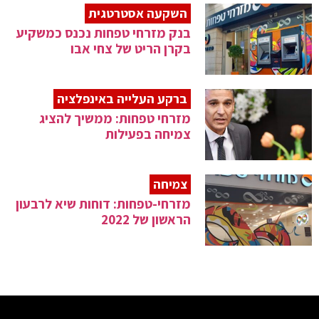
השקעה אסטרטגית
בנק מזרחי טפחות נכנס כמשקיע
בקרן הריט של צחי אבו
ברקע העלייה באינפלציה
מזרחי טפחות: ממשיך להציג
צמיחה בפעילות
צמיחה
מזרחי-טפחות: דוחות שיא לרבעון
הראשון של 2022