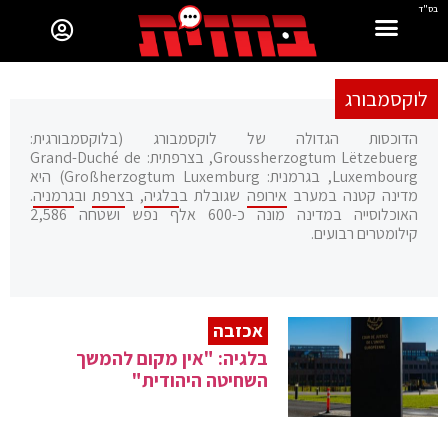
בס"ד
לוקסמבורג
הדוכסות הגדולה של לוקסמבורג (בלוקסמבורגית:
Groussherzogtum Lëtzebuerg, בצרפתית: Grand-Duché de
Luxembourg, בגרמנית: Großherzogtum Luxemburg) היא
מדינה קטנה במערב
אירופה
שגובלת ב
בלגיה
, ב
צרפת
וב
גרמניה
.
האוכלוסייה במדינה מונה כ-600 אלף נפש ושטחה 2,586
קילומטרים רבועים.
אכזבה
בלגיה: "אין מקום להמשך
השחיטה היהודית"