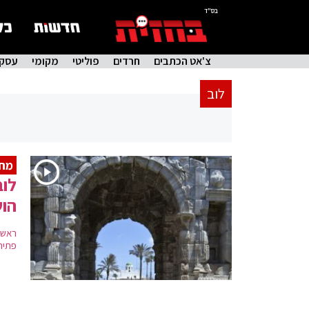
בס"ד
צ'אט הכתבים
חרדים
פוליטי
מקומי
עסקי
לוב
מחי
לוב
הו
ראש 
פתיח