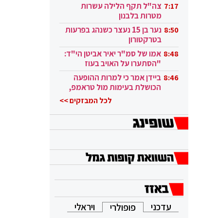
בקטאר"
צה"ל תקף הלילה עשרות
7:17
מטרות בלבנון
נער בן 15 נעצר כשנהג בפרעות
8:50
בטרקטורון
אמו של סמ"ר יאיר אביטן הי"ד:
8:48
"הסתערו על האויב בעוז
ובגבורה"
ביידן אמר כי למרות ההופעה
8:46
הכושלת בעימות מול טראמפ,
הוא ממשיך
לכל המבזקים >>
עדכני
ויראלי
פופולרי