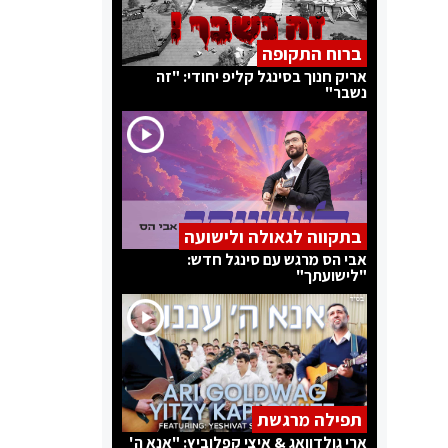
ברוח התקופה
אריק חנוך בסינגל קליפ יחודי: "זה
נשבר"
בתקווה לגאולה ולישועה
אבי הס מרגש עם סינגל חדש:
"לישועתך"
תפילה מרגשת
ארי גולדוואג & איצי קפלוביץ: "אנא ה'