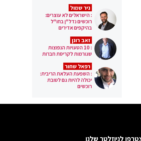
ניר שמול
: הישראלים לא עוצרים:
רוכשים נדל"ן בחו"ל
בהיקפים אדירים
זאב רונן
: 10 הטעויות הנפוצות
שגורמות לקריסת חברות
רפאל שחור
: השפעת העלאת הריבית:
יכולה להיות גם לטובת
רוכשים
טרפו לניוזלטר שלנו