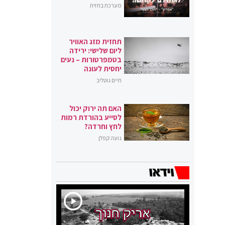
מערכת בחזית
תחזית מזג האוויר
ליום שלישי: ירידה
בטמפרטורות – נעים
יחסית לעונה
חיים גוטליב
האם תה ירוק יכול
לסייע בהורדת רמות
לחץ וחרדה?
נועה קפלן