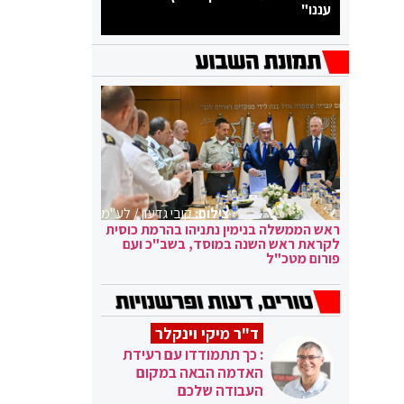
עננו"
צילום:
קובי גדעון / לע"מ
ראש הממשלה בנימין נתניהו בהרמת כוסית
לקראת ראש השנה במוסד, בשב"כ ועם
פורום מטכ"ל
ד"ר מיקי וינקלר
: כך תתמודדו עם רעידת
האדמה הבאה במקום
העבודה שלכם