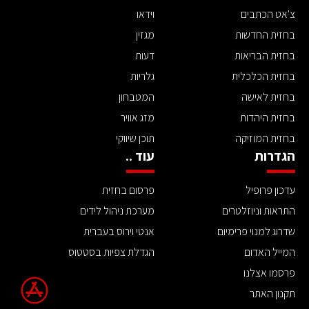
צ'אט הכתבים
וידאו
בחזית החדשות
מגזין
בחזית הבריאות
דעות
בחזית הכלכלית
גלריות
בחזית לאישה
המטבחון
בחזית היהדות
מזג אוויר
בחזית המוזיקה
תוכן שיווקי
הגדרות
עוד ..
עדכון פרופיל
פרסום בחזית
התראות וניוזלטרים
מערכת ניהול לידים
שדרוג למנוי פרימיום
אנטי וירוס בעברית
המייל האדום
הגדלת צפיות בסטטוס
פרסמו אצלנו
תקנון האתר