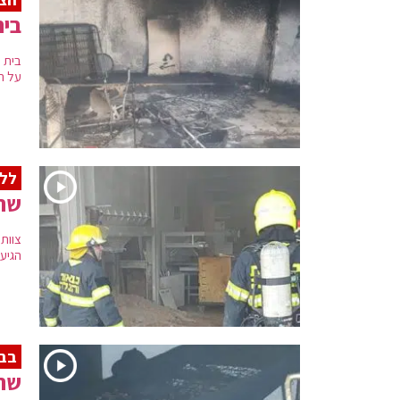
בי
בית 
על ה
ללא
שר
הגיע
בבי
שרי