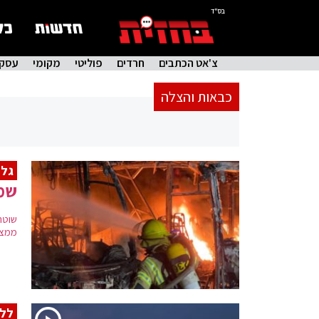
בס"ד
צ'אט הכתבים
חרדים
פוליטי
מקומי
עסקי
כבאות והצלה
גל 
שמו
שוטר
ממצא
לל