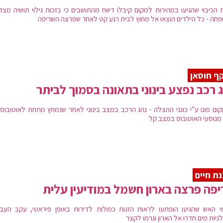
ת הכיבוי שהגיעו במהירות למקום קיבלו דיווח מהתושבים כי בזכות גילוי תושיה מצ
חה - כל הילדים הוצאו אל מחוץ לבית רגע קט לאחר שפרצה השריפה
ף חוסאן
 רכב נפצע בינוני בתאונה בסמוך לביתר
ום פונו ע"י כונני ההצלה - נהג הרכב במצב בינוני לאחר שנמחץ מתחת לאוטובוס 
מנוסעי האוטובוס במצב קל
ת חיים
פה פרצה בארון חשמל במודיעין עלית
י האש שהגיעו הופתעו לראות הזנות כפולות לדירות באופן פיראטי, עקב העבו
יות מים חדרו אל הארון וגרמו לקצר