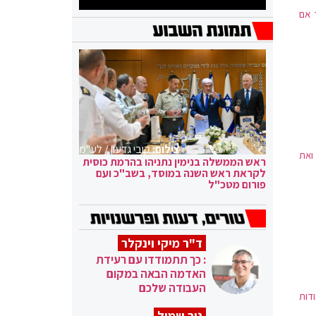
ד אם
צילום:
קובי גדעון / לע"מ
ואת
ראש הממשלה בנימין נתניהו בהרמת כוסית
לקראת ראש השנה במוסד, בשב"כ ועם
פורום מטכ"ל
ד"ר מיקי וינקלר
: כך תתמודדו עם רעידת
האדמה הבאה במקום
העבודה שלכם
דות
ניר שמול