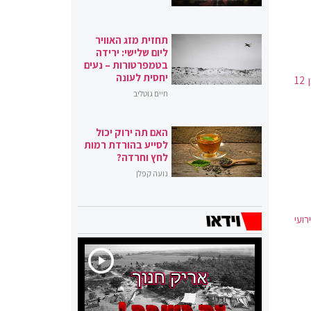
תחזית מזג האוויר
ליום שלישי: ירידה
בטמפרטורות – נעים
יחסית לעונה
בשריפה שפרצה בבית משפחה חרדית בשכונת מוסררה בירושלים איבד את חייו ילד כבן 12
חיים גוטליב
האם תה ירוק יכול
לסייע בהורדת רמות
לחץ וחרדה?
נועה קפלן
ועי