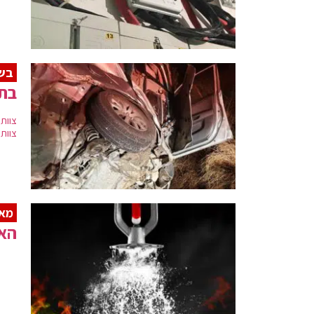
בשל
בת 30 נהרגה בתאונה עצמית 
צוות
צוותי
מא
האס