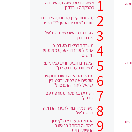
משפחת לוי משפצת והשכונה
ומה
כמרקחה • 'ברדק'
משפחת קליין מחתנת והאורחים
תוהים "מאיפה הכסף?!" • צפו
צפו בפרק השני של רשת 'יש'
עם ברדק
משרד הבריאות מעדכן כי
אתמול אובחנו 6,562 מאומתים
חדשים
ב'.
האסירים הביטחוניים מאיימים:
"נשבות רעב ברמאדן"
מנהיגי הקהילה האורתודוקסית
תוקפים את לפיד: "חוצץ בין
ישראל ליהודי התפוצות"
רשת יש בהפקה מטורפת עם
'ברדק'
שעות אחרונות לחגיגה הגדולה
ברשת 'יש'
הכותל המערבי: בג"ץ ידון
עים
במתווה הכותל בראשות
הנשיאה חיות