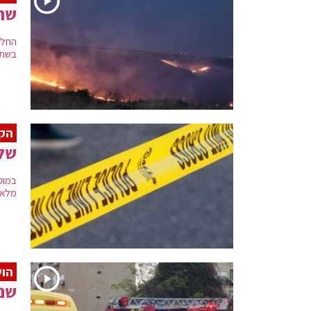
שתי
בשתי 
הקט
שלו
מלאכ
הוש
שני