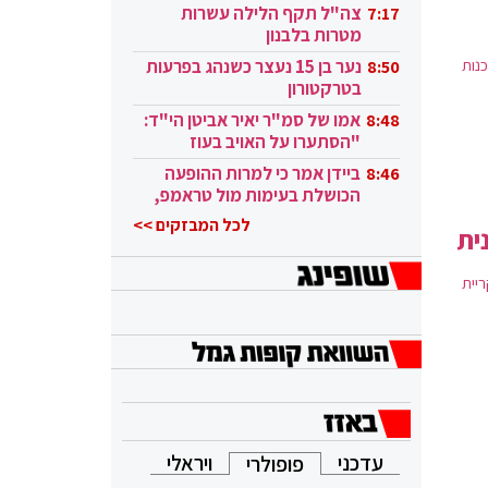
בקטאר"
צה"ל תקף הלילה עשרות
7:17
מטרות בלבנון
 שכנות
נער בן 15 נעצר כשנהג בפרעות
8:50
בטרקטורון
אמו של סמ"ר יאיר אביטן הי"ד:
8:48
"הסתערו על האויב בעוז
ובגבורה"
ביידן אמר כי למרות ההופעה
8:46
הכושלת בעימות מול טראמפ,
הוא ממשיך
לכל המבזקים >>
ית
ריית
עדכני
ויראלי
פופולרי