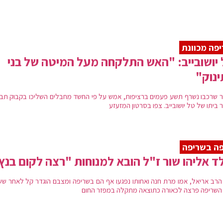
פה מכוונת
יושובייב: "האש התלקחה מעל המיטה של בני
נוק"
 שרכבו נשרף תשע פעמים ברציפות, אמש על פי החשד מחבלים השליכו בקבוק תב
ביתו של טל יושובייב. צפו בסרטון המזעזע
ה בשריפה
ד אליהו שור ז"ל הובא למנוחות "רצה לקום בנץ
 הרב אריאל, אמו מרת חנה ואחותו נפגעו אף הם בשריפה ומצבם הוגדר קל לאחר שש
 השריפה פרצה לכאורה כתוצאה מתקלה במפזר החום