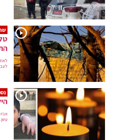
שרי
טל 
התי
לאחר
לעבר 
נספ
היל
אביו
עשן.