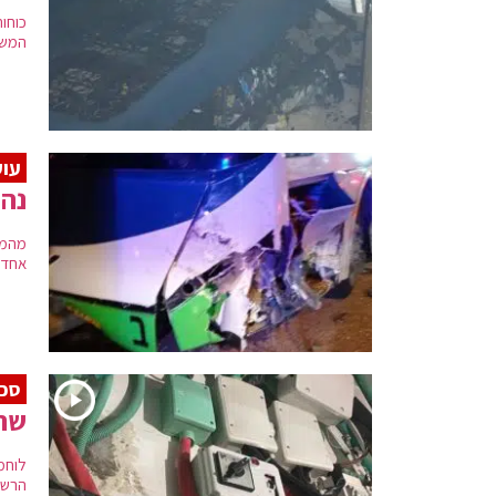
כוחו
המשפ
עוק
נהג
מהמק
אחד 
סכנ
שרי
לוחמ
הרשלנ