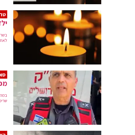
טרג
ילד בן 12 נספה 
לאחר
סופ
מפק
במהל
שריפה
הצת