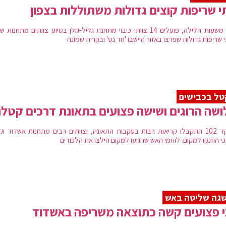
 שריפות קוצים גדולות משתוללות בצפון
החל משעות הלילה, פועלים 14 צוותי כיבוי מתחנת גליל-גולן בסיוע צוותים מתחנות
שריפות גדולות שפרצו באזור היישבו 'חד נס' ובקרית שמונה
ל בכבישים
שה הרוגים ושישה פצועים בתאונת דרכים קטלנ
במוקד 102 התקבלו קריאות רבות בעקבות התאונה, וצוותים רבים מתחנות אשדוד וק
י הוזנקו למקום. לוחמי האש שהגיעו למקום חילצו את הלכודים
גה שליטה באש
 פצועים קשה כתוצאה משריפה באשדוד