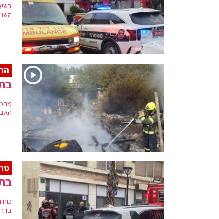
בשעו
השנייה בבני
ההו
בת 3 חולצה ללא רוח חיים משר
מהמק
האבא, כבן 45 פונה במצב בי
טרג
בת 3 נהרגה בשריפה שפרצה 
כוחו
בדרג