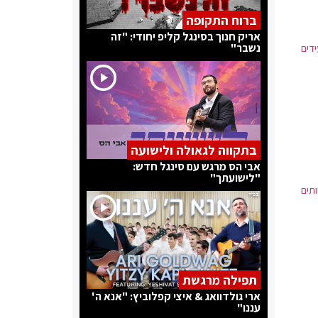
ברוח התקופה
אריק חנוך בסינגל קליפ יחודי: "זה
נשבר"
דים
בתקווה לגאולה ולישועה
אבי הס מרגש עם סינגל חדש:
"לישועתך"
צוותים
תפילה מרגשת
ארי גולדוואג & איצי קפלוביץ: "אנא ה'
עננו"