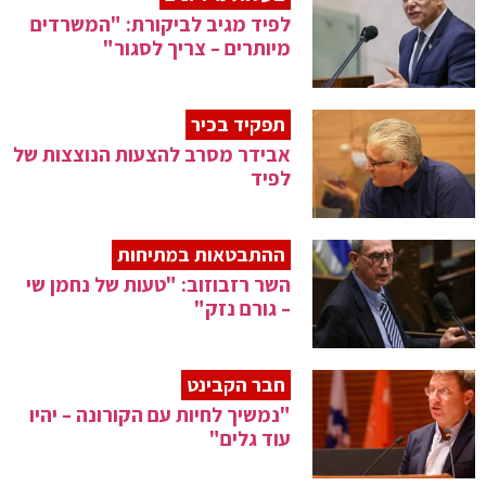
לפיד מגיב לביקורת: "המשרדים
מיותרים – צריך לסגור"
תפקיד בכיר
אבידר מסרב להצעות הנוצצות של
לפיד
ההתבטאות במתיחות
השר רזבוזוב: "טעות של נחמן שי
– גורם נזק"
חבר הקבינט
"נמשיך לחיות עם הקורונה – יהיו
עוד גלים"