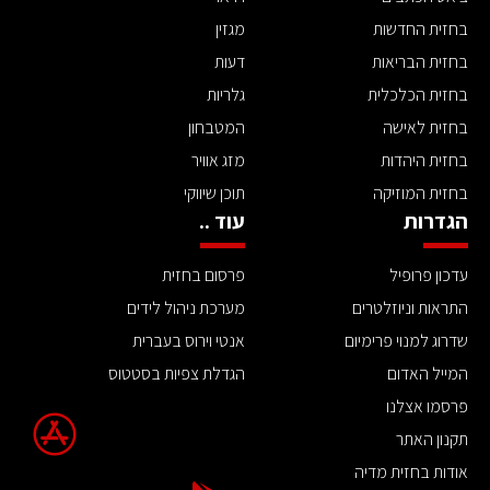
בחזית החדשות
מגזין
בחזית הבריאות
דעות
בחזית הכלכלית
גלריות
בחזית לאישה
המטבחון
בחזית היהדות
מזג אוויר
בחזית המוזיקה
תוכן שיווקי
הגדרות
עוד ..
עדכון פרופיל
פרסום בחזית
התראות וניוזלטרים
מערכת ניהול לידים
שדרוג למנוי פרימיום
אנטי וירוס בעברית
המייל האדום
הגדלת צפיות בסטטוס
פרסמו אצלנו
תקנון האתר
אודות בחזית מדיה