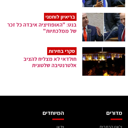
בריאיון לוחמני
בנט: "האופוזיציה איבדה כל זכר
של ממלכתיות"
סקרי בחירות
חולדאי לא מצליח להציב
אלטרנטיבה שלטונית
מדורים
המיוחדים
צ'אט הכתבים
וידאו