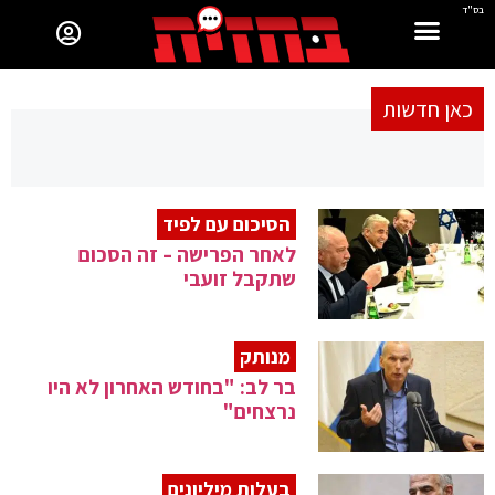
בס"ד
כאן חדשות
הסיכום עם לפיד
לאחר הפרישה – זה הסכום
שתקבל זועבי
מנותק
בר לב: "בחודש האחרון לא היו
נרצחים"
בעלות מיליונים