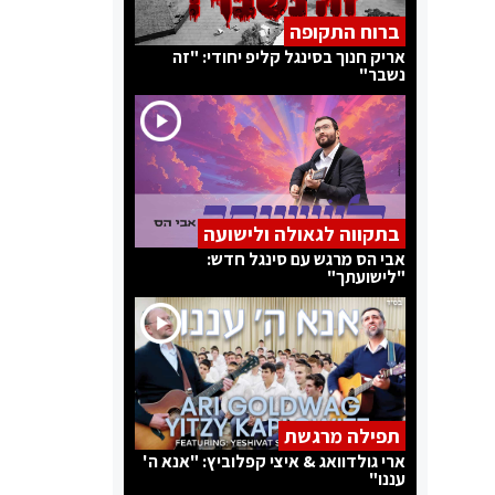
ברוח התקופה
אריק חנוך בסינגל קליפ יחודי: "זה
נשבר"
בתקווה לגאולה ולישועה
אבי הס מרגש עם סינגל חדש:
"לישועתך"
תפילה מרגשת
ארי גולדוואג & איצי קפלוביץ: "אנא ה'
עננו"