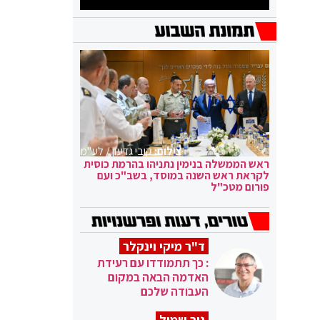
צילום:
קובי גדעון / לע"מ
ראש הממשלה בנימין נתניהו בהרמת כוסית
לקראת ראש השנה במוסד, בשב"כ ועם
פורום מטכ"ל
ד"ר מיקי וינקלר
: כך תתמודדו עם רעידת
האדמה הבאה במקום
העבודה שלכם
ניר שמול