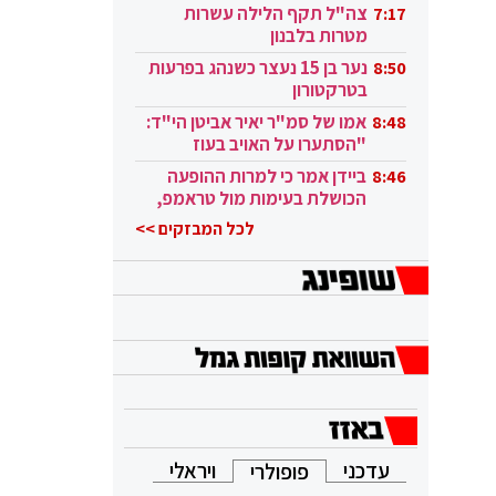
בקטאר"
צה"ל תקף הלילה עשרות
7:17
מטרות בלבנון
נער בן 15 נעצר כשנהג בפרעות
8:50
בטרקטורון
אמו של סמ"ר יאיר אביטן הי"ד:
8:48
"הסתערו על האויב בעוז
ובגבורה"
ביידן אמר כי למרות ההופעה
8:46
הכושלת בעימות מול טראמפ,
הוא ממשיך
לכל המבזקים >>
עדכני
ויראלי
פופולרי