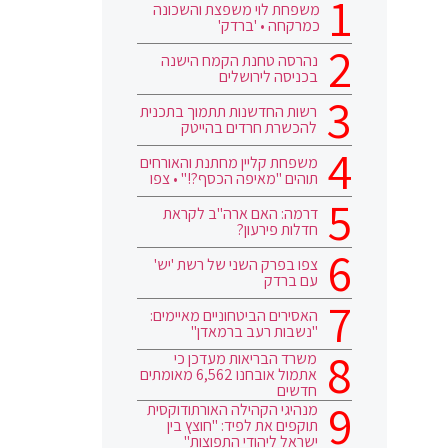
משפחת לוי משפצת והשכונה
כמרקחה • 'ברדק'
נהרסה טחנת הקמח הישנה
בכניסה לירושלים
רשות החדשנות תתמוך בתכנית
להכשרת חרדים בהייטק
משפחת קליין מחתנת והאורחים
תוהים "מאיפה הכסף?!" • צפו
דרמה: האם ארה"ב לקראת
חדלות פירעון?
צפו בפרק השני של רשת 'יש'
עם ברדק
האסירים הביטחוניים מאיימים:
"נשבות רעב ברמאדן"
משרד הבריאות מעדכן כי
אתמול אובחנו 6,562 מאומתים
חדשים
מנהיגי הקהילה האורתודוקסית
תוקפים את לפיד: "חוצץ בין
ישראל ליהודי התפוצות"