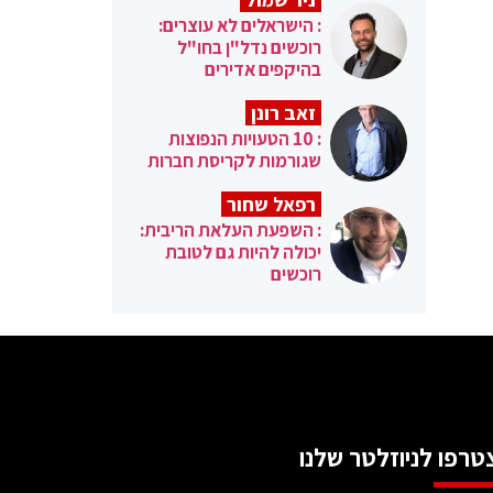
: הישראלים לא עוצרים:
רוכשים נדל"ן בחו"ל
בהיקפים אדירים
זאב רונן
: 10 הטעויות הנפוצות
שגורמות לקריסת חברות
רפאל שחור
: השפעת העלאת הריבית:
יכולה להיות גם לטובת
רוכשים
טרפו לניוזלטר שלנו