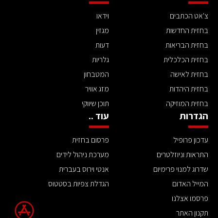
צ'אט הכתבים
וידאו
בחזית החדשות
מגזין
בחזית הבריאות
דעות
בחזית הכלכלית
גלריות
בחזית לאישה
המטבחון
בחזית היהדות
מזג אוויר
בחזית המוזיקה
תוכן שיווקי
הגדרות
עוד ..
עדכון פרופיל
פרסום בחזית
התראות וניוזלטרים
מערכת ניהול לידים
שדרוג למנוי פרימיום
אנטי וירוס בעברית
המייל האדום
הגדלת צפיות בסטטוס
פרסמו אצלנו
תקנון האתר