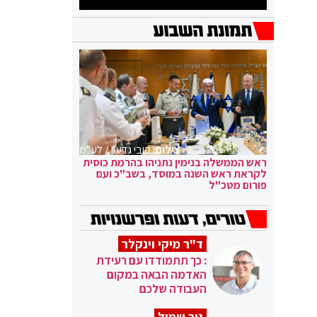
צילום:
קובי גדעון / לע"מ
ראש הממשלה בנימין נתניהו בהרמת כוסית
לקראת ראש השנה במוסד, בשב"כ ועם
פורום מטכ"ל
ד"ר מיקי וינקלר
: כך תתמודדו עם רעידת
האדמה הבאה במקום
העבודה שלכם
ניר שמול