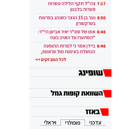
בקטאר"
צה"ל תקף הלילה עשרות
7:17
מטרות בלבנון
נער בן 15 נעצר כשנהג בפרעות
8:50
בטרקטורון
אמו של סמ"ר יאיר אביטן הי"ד:
8:48
"הסתערו על האויב בעוז
ובגבורה"
ביידן אמר כי למרות ההופעה
8:46
הכושלת בעימות מול טראמפ,
הוא ממשיך
לכל המבזקים >>
עדכני
ויראלי
פופולרי