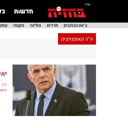
בס"ד
צ'אט הכתבים
חרדים
פוליטי
מקומי
עסקי
יו"ר האופוזיציה
יאי
יו"ר
הישרא