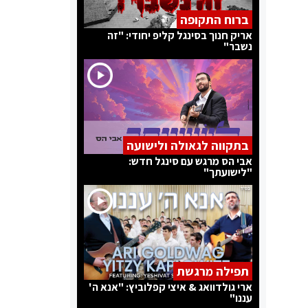
ברוח התקופה
אריק חנוך בסינגל קליפ יחודי: "זה
נשבר"
בתקווה לגאולה ולישועה
אבי הס מרגש עם סינגל חדש:
"לישועתך"
תפילה מרגשת
ארי גולדוואג & איצי קפלוביץ: "אנא ה'
עננו"