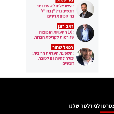
: הישראלים לא עוצרים:
רוכשים נדל"ן בחו"ל
בהיקפים אדירים
זאב רונן
: 10 הטעויות הנפוצות
שגורמות לקריסת חברות
רפאל שחור
: השפעת העלאת הריבית:
יכולה להיות גם לטובת
רוכשים
טרפו לניוזלטר שלנו