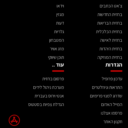
צ'אט הכתבים
וידאו
בחזית החדשות
מגזין
בחזית הבריאות
דעות
בחזית הכלכלית
גלריות
בחזית לאישה
המטבחון
בחזית היהדות
מזג אוויר
בחזית המוזיקה
תוכן שיווקי
הגדרות
עוד ..
עדכון פרופיל
פרסום בחזית
התראות וניוזלטרים
מערכת ניהול לידים
שדרוג למנוי פרימיום
אנטי וירוס בעברית
המייל האדום
הגדלת צפיות בסטטוס
פרסמו אצלנו
תקנון האתר