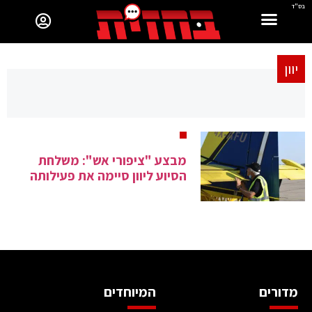
בס"ד
יוון
מבצע "ציפורי אש": משלחת
הסיוע ליוון סיימה את פעילותה
מדורים
המיוחדים