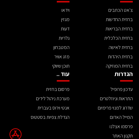
צ'אט הכתבים
וידאו
בחזית החדשות
מגזין
בחזית הבריאות
דעות
בחזית הכלכלית
גלריות
בחזית לאישה
המטבחון
בחזית היהדות
מזג אוויר
בחזית המוזיקה
תוכן שיווקי
הגדרות
עוד ..
עדכון פרופיל
פרסום בחזית
התראות וניוזלטרים
מערכת ניהול לידים
שדרוג למנוי פרימיום
אנטי וירוס בעברית
המייל האדום
הגדלת צפיות בסטטוס
פרסמו אצלנו
תקנון האתר