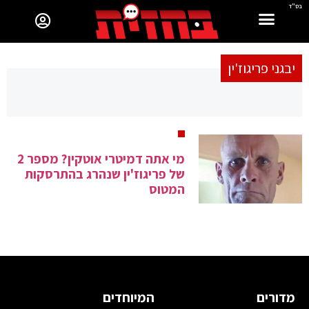
בס"ד
יבגני פריגוז'ין
מי אתה דמיטרי אוטקין? מספר 2
של פריגוז'ין שנהרג בהתרסקות
המטוס
מדורים
המיוחדים