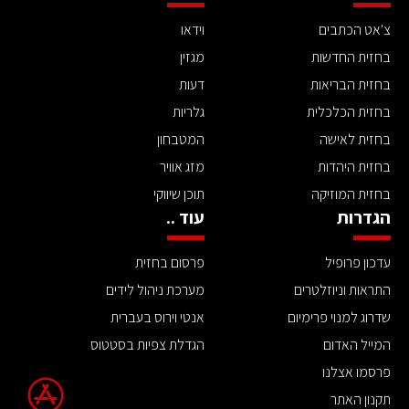
צ'אט הכתבים
וידאו
בחזית החדשות
מגזין
בחזית הבריאות
דעות
בחזית הכלכלית
גלריות
בחזית לאישה
המטבחון
בחזית היהדות
מזג אוויר
בחזית המוזיקה
תוכן שיווקי
הגדרות
עוד ..
עדכון פרופיל
פרסום בחזית
התראות וניוזלטרים
מערכת ניהול לידים
שדרוג למנוי פרימיום
אנטי וירוס בעברית
המייל האדום
הגדלת צפיות בסטטוס
פרסמו אצלנו
תקנון האתר