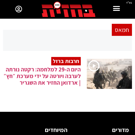
בס"ד
חמאס
חרבות ברזל
היום ה-29 למלחמה: רקטה נורתה
לערבה ויורטה על ידי מערכת ״חץ״
| ארדואן החזיר את השגריר
מדורים
המיוחדים