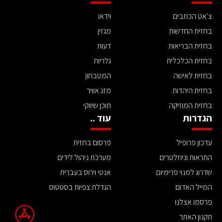
צ'אט הכתבים
וידאו
בחזית החדשות
מגזין
בחזית הבריאות
דעות
בחזית הכלכלית
גלריות
בחזית לאישה
המטבחון
בחזית היהדות
מזג אוויר
בחזית המוזיקה
תוכן שיווקי
הגדרות
עוד ..
עדכון פרופיל
פרסום בחזית
התראות וניוזלטרים
מערכת ניהול לידים
שדרוג למנוי פרימיום
אנטי וירוס בעברית
המייל האדום
הגדלת צפיות בסטטוס
פרסמו אצלנו
תקנון האתר