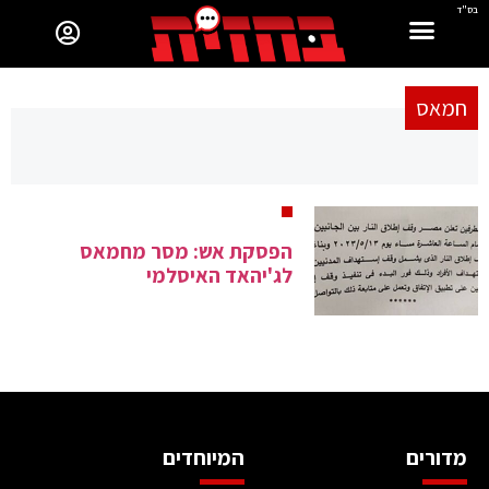
בס"ד
חמאס
הפסקת אש: מסר מחמאס
לג'יהאד האיסלמי
מדורים
המיוחדים