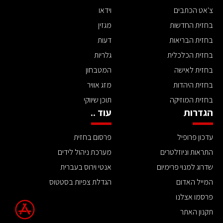
צ'אט הכתבים
וידאו
בחזית החדשות
מגזין
בחזית הבריאות
דעות
בחזית הכלכלית
גלריות
בחזית לאישה
המטבחון
בחזית היהדות
מזג אוויר
בחזית המוזיקה
תוכן שיווקי
הגדרות
עוד ..
עדכון פרופיל
פרסום בחזית
התראות וניוזלטרים
מערכת ניהול לידים
שדרוג למנוי פרימיום
אנטי וירוס בעברית
המייל האדום
הגדלת צפיות בסטטוס
פרסמו אצלנו
תקנון האתר