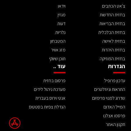
צ'אט הכתבים
וידאו
בחזית החדשות
מגזין
בחזית הבריאות
דעות
בחזית הכלכלית
גלריות
בחזית לאישה
המטבחון
בחזית היהדות
מזג אוויר
בחזית המוזיקה
תוכן שיווקי
הגדרות
עוד ..
עדכון פרופיל
פרסום בחזית
התראות וניוזלטרים
מערכת ניהול לידים
שדרוג למנוי פרימיום
אנטי וירוס בעברית
המייל האדום
הגדלת צפיות בסטטוס
פרסמו אצלנו
תקנון האתר