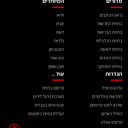
מדורים
המיוחדים
צ'אט הכתבים
וידאו
בחזית החדשות
מגזין
בחזית הבריאות
דעות
בחזית הכלכלית
גלריות
בחזית לאישה
המטבחון
בחזית היהדות
מזג אוויר
בחזית המוזיקה
תוכן שיווקי
הגדרות
עוד ..
עדכון פרופיל
פרסום בחזית
התראות וניוזלטרים
מערכת ניהול לידים
שדרוג למנוי פרימיום
אנטי וירוס בעברית
המייל האדום
הגדלת צפיות בסטטוס
פרסמו אצלנו