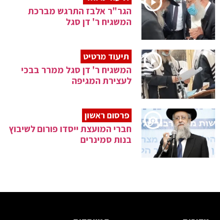
הגר"ר אלבז התרגש מברכת
המשגיח ר' דן סגל
תיעוד מרטיט
המשגיח ר' דן סגל ממרר בבכי
לעצירת המגיפה
פרסום ראשון
חברי המועצת ייסדו פורום לשיבוץ
בנות סמינרים