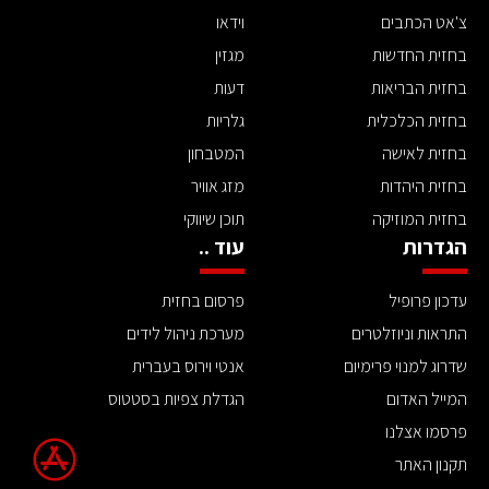
צ'אט הכתבים
וידאו
בחזית החדשות
מגזין
בחזית הבריאות
דעות
בחזית הכלכלית
גלריות
בחזית לאישה
המטבחון
בחזית היהדות
מזג אוויר
בחזית המוזיקה
תוכן שיווקי
הגדרות
עוד ..
עדכון פרופיל
פרסום בחזית
התראות וניוזלטרים
מערכת ניהול לידים
שדרוג למנוי פרימיום
אנטי וירוס בעברית
המייל האדום
הגדלת צפיות בסטטוס
פרסמו אצלנו
תקנון האתר