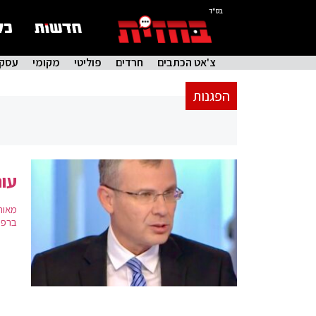
בס"ד
צ'אט הכתבים
חרדים
פוליטי
מקומי
עסקי
הפגנות
עור
מאות
ברפו