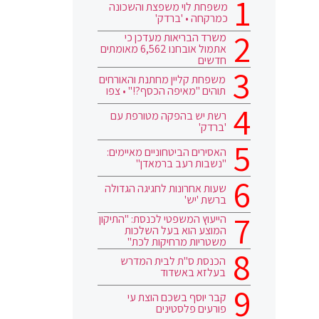
משפחת לוי משפצת והשכונה
כמרקחה • 'ברדק'
משרד הבריאות מעדכן כי
אתמול אובחנו 6,562 מאומתים
חדשים
משפחת קליין מחתנת והאורחים
תוהים "מאיפה הכסף?!" • צפו
רשת יש בהפקה מטורפת עם
'ברדק'
האסירים הביטחוניים מאיימים:
"נשבות רעב ברמאדן"
שעות אחרונות לחגיגה הגדולה
ברשת 'יש'
הייעוץ המשפטי לכנסת: "התיקון
המוצע הוא בעל השלכות
משטריות מרחיקות לכת"
הכנסת ס"ת לבית המדרש
בעלזא באשדוד
קבר יוסף בשכם הוצת עי
פורעים פלסטינים