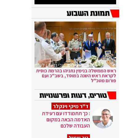
צילום:
קובי גדעון / לע"מ
ראש הממשלה בנימין נתניהו בהרמת כוסית
לקראת ראש השנה במוסד, בשב"כ ועם
פורום מטכ"ל
ד"ר מיקי וינקלר
: כך תתמודדו עם רעידת
האדמה הבאה במקום
העבודה שלכם
ניר שמול