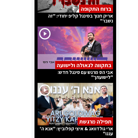
ברוח התקופה
אריק חנוך בסינגל קליפ יחודי: "זה
נשבר"
בתקווה לגאולה ולישועה
אבי הס מרגש עם סינגל חדש:
"לישועתך"
תפילה מרגשת
ארי גולדוואג & איצי קפלוביץ: "אנא ה'
עננו"