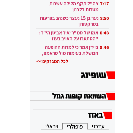
בקטאר"
צה"ל תקף הלילה עשרות
7:17
מטרות בלבנון
נער בן 15 נעצר כשנהג בפרעות
8:50
בטרקטורון
אמו של סמ"ר יאיר אביטן הי"ד:
8:48
"הסתערו על האויב בעוז
ובגבורה"
ביידן אמר כי למרות ההופעה
8:46
הכושלת בעימות מול טראמפ,
הוא ממשיך
לכל המבזקים >>
עדכני
ויראלי
פופולרי