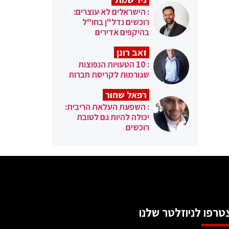
: הישראלים לא עוצרים:
רוכשים נדל"ן בחו"ל
בהיקפים אדירים
זאב רונן
: 10 הטעויות הנפוצות
שגורמות לקריסת חברות
רפאל שחור
: השפעת העלאת הריבית:
יכולה להיות גם לטובת
רוכשים
טרפו לניוזלטר שלנו