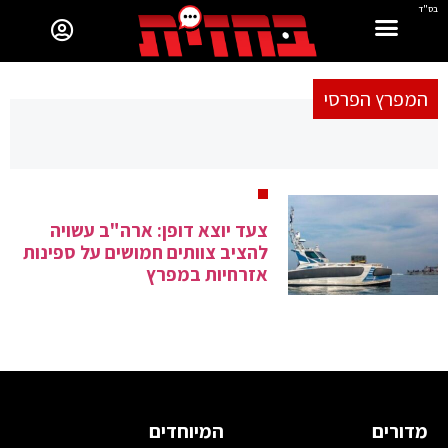
בס"ד
המפרץ הפרסי
צעד יוצא דופן: ארה"ב עשויה
להציב צוותים חמושים על ספינות
אזרחיות במפרץ
מדורים
המיוחדים