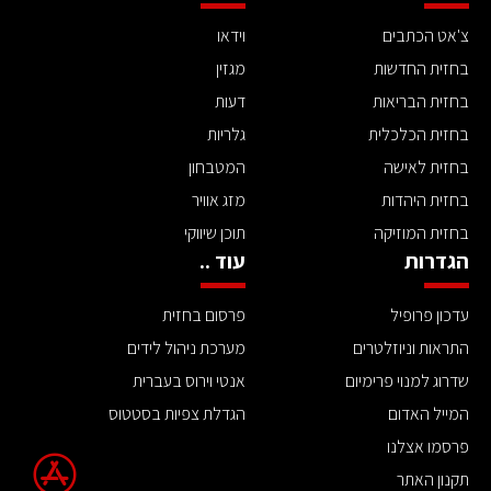
צ'אט הכתבים
וידאו
בחזית החדשות
מגזין
בחזית הבריאות
דעות
בחזית הכלכלית
גלריות
בחזית לאישה
המטבחון
בחזית היהדות
מזג אוויר
בחזית המוזיקה
תוכן שיווקי
הגדרות
עוד ..
עדכון פרופיל
פרסום בחזית
התראות וניוזלטרים
מערכת ניהול לידים
שדרוג למנוי פרימיום
אנטי וירוס בעברית
המייל האדום
הגדלת צפיות בסטטוס
פרסמו אצלנו
תקנון האתר