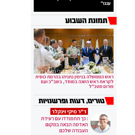
עננו"
צילום:
קובי גדעון / לע"מ
ראש הממשלה בנימין נתניהו בהרמת כוסית
לקראת ראש השנה במוסד, בשב"כ ועם
פורום מטכ"ל
ד"ר מיקי וינקלר
: כך תתמודדו עם רעידת
האדמה הבאה במקום
העבודה שלכם