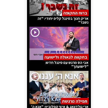
ברוח התקופה
אריק חנוך בסינגל קליפ יחודי: "זה
נשבר"
בתקווה לגאולה ולישועה
אבי הס מרגש עם סינגל חדש:
"לישועתך"
תפילה מרגשת
ארי גולדוואג & איצי קפלוביץ: "אנא ה'