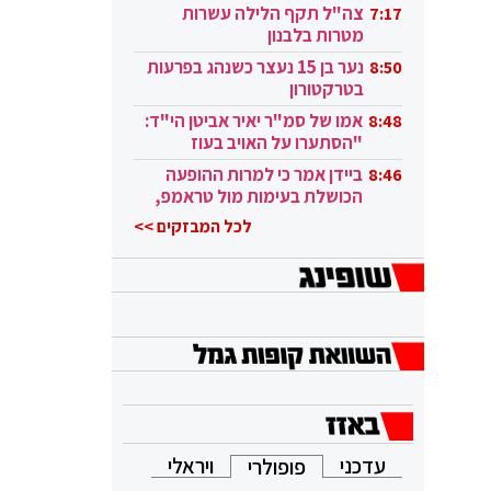
בקטאר"
צה"ל תקף הלילה עשרות
7:17
מטרות בלבנון
נער בן 15 נעצר כשנהג בפרעות
8:50
בטרקטורון
אמו של סמ"ר יאיר אביטן הי"ד:
8:48
"הסתערו על האויב בעוז
ובגבורה"
ביידן אמר כי למרות ההופעה
8:46
הכושלת בעימות מול טראמפ,
הוא ממשיך
לכל המבזקים >>
עדכני
ויראלי
פופולרי