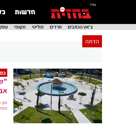
בס"ד
צ'אט הכתבים
חרדים
פוליטי
מקומי
עסקי
הדתה
כפי
"שע
אבי
סגן 
פסח 