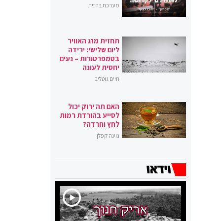
מערכת בחזית
תחזית מזג האוויר
ליום שלישי: ירידה
בטמפרטורות – נעים
יחסית לעונה
חיים גוטליב
האם תה ירוק יכול
לסייע בהורדת רמות
לחץ וחרדה?
נועה קפלן