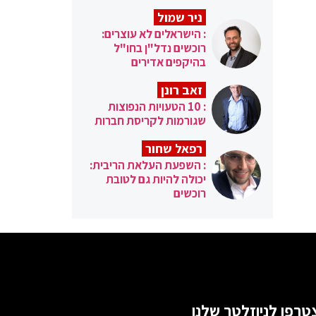
ניר שמול
: הישראלים לא עוצרים:
רוכשים נדל"ן בחו"ל
בהיקפים אדירים
זאב רונן
: 10 הטעויות הנפוצות
שגורמות לקריסת חברות
רפאל שחור
: השפעת העלאת הריבית:
יכולה להיות גם לטובת
רוכשים
טרפו לניוזלטר שלנו