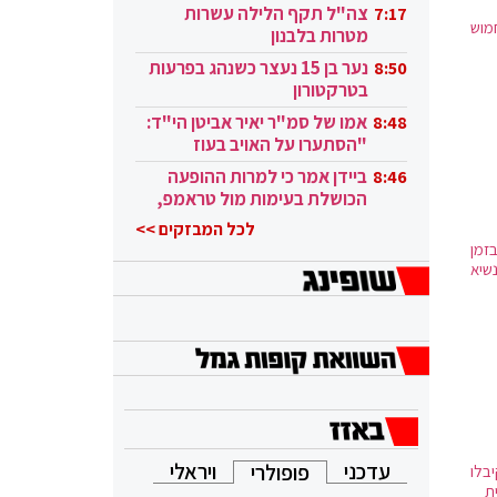
בקטאר"
בנייתו של הבניין הנוכחי החלה בשנת 1793. בניית אגף הסנאט הסתיימה בשנת 1800, ובניית אגף בית הנבחרים הסתיימה בשנת 1811.
צה"ל תקף הלילה עשרות
7:17
חמוש
מטרות בלבנון
ם הבנייה, בעת מלחמת 1812 נשרף הבניין על ידי הצבא הבריטי. ב-1850 הורחב הבניין והוקמה הכיפה (אנ'). ב-1863 הוסף
נער בן 15 נעצר כשנהג בפרעות
8:50
בטרקטורון
אמו של סמ"ר יאיר אביטן הי"ד:
8:48
עדה טיסה 93 של יונייטד איירליינס
"הסתערו על האויב בעוז
ובגבורה"
ביידן אמר כי למרות ההופעה
8:46
, ג'ו
הכושלת בעימות מול טראמפ,
הוא ממשיך
לכל המבזקים >>
זמן
שיא
עדכני
ויראלי
פופולרי
בלו
ת