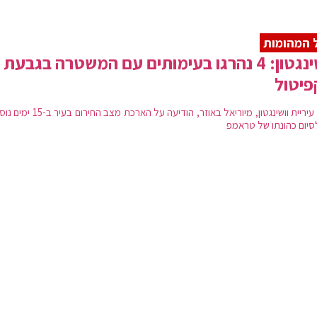
 המהומות
וושינגטון: 4 נהרגו בעימותים עם המשטרה בגבעת
פיטול
ראש עיריית וושינגטון, מיוריאל באוזר, הודיעה על הארכת מצב 
סיום כהונתו של טראמפ