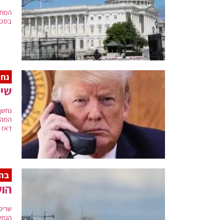
המחב
הישיבה הראשונה של הקונגרס בבניין הנוכחי נערכה ב-17 בנובמבר 1800.
בסכי
פסל החופש בראש הכיפה. בשל גודלה של הכיפה, הפך הבניין
להתרסק. פיגוע זה נכשל בשל התערבות הנוסעים, והמט
נח
ב-6 בינואר 2021, בניין הקפיטול הותקף ע
שי
ביידן. אירוע זה גבה את חייהם של 5 בני אדם. בנוסף, הוכרז על עוצר בסביבת הקפיטול.
נחשף
המהו
דאז
בהל
הוש
שריפ
הנחי