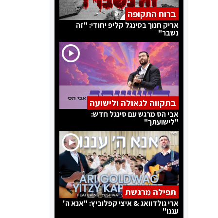
ברוח התקופה
אריק חנוך בסינגל קליפ יחודי: "זה
נשבר"
בתקווה לגאולה ולישועה
אבי הס מרגש עם סינגל חדש:
"לישועתך"
תפילה מרגשת
ארי גולדוואג & איצי קפלוביץ: "אנא ה'
עננו"