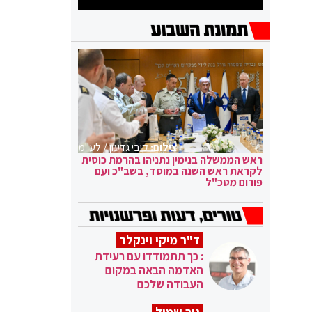
צילום:
קובי גדעון / לע"מ
ראש הממשלה בנימין נתניהו בהרמת כוסית
לקראת ראש השנה במוסד, בשב"כ ועם
פורום מטכ"ל
ד"ר מיקי וינקלר
: כך תתמודדו עם רעידת
האדמה הבאה במקום
העבודה שלכם
ניר שמול