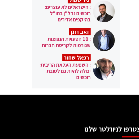
: הישראלים לא עוצרים:
רוכשים נדל"ן בחו"ל
בהיקפים אדירים
זאב רונן
: 10 הטעויות הנפוצות
שגורמות לקריסת חברות
רפאל שחור
: השפעת העלאת הריבית:
יכולה להיות גם לטובת
רוכשים
טרפו לניוזלטר שלנו