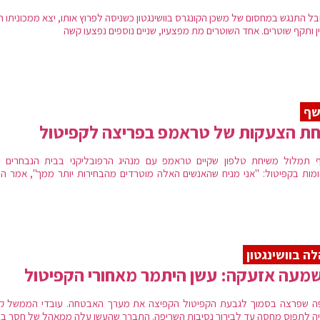
ל התנגש במחסום של משכן הקונגרס בוושינגטון כשניסה לפרוץ אותו, יצא ממכוניתו 
ן ותקף שוטרים. אחד השוטרים מת מפצעיו, שניים נוספים נפצעו קשה
שנה לאחר סיו
 לבלתי פרופורציונלי, אי לכך נבנה אגף נוסף בשנת 1958.
ב-11 בספטמבר 2001, כחלק מפיגועי 11 בספטמבר, הקפיטול היה אחד מהיעדים שבו (או בבית הלבן) יו
וס רוסק בשדה פתוח בפנסילבניה במקום זאת.
שף
ל ידי תומכיו של נשיא ארצות הברית לשעבר דונלד טראמפ עקב בחירת המתמודד המתנגד לו
חת הצעקות של טראמפ בפריצה לקפיטול
 תמלול משיחת טלפון שקיים טראמפ עם מנהיג הרפובליקני בבית הנבחרים ב
מות בקפיטול: "אני מניח שהאנשים האלה מוטרדים מהבחירות יותר ממך", אמר הנ
ה בוושינגטון
מעה אזעקה: עשן היתמר מאחורי הקפיטול
ה שפרצה בסמוך לגבעת הקפיטול הקפיצה את מערך האבטחה. עובדי הממשל קי
יה לתפוס מחסה עד לבירור נסיבות השריפה. התברר שהעשן עלה ממאהל של חסר בי