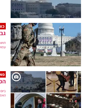
כונ
גבר
תושב
עמוס
פוט
הפר
ביום
האמר