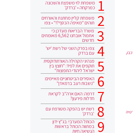
משפחת לוי משפצת והשכונה
כמרקחה • 'ברדק'
משפחת קליין מחתנת והאורחים
תוהים "מאיפה הכסף?!" • צפו
משרד הבריאות מעדכן כי
אתמול אובחנו 6,562 מאומתים
חדשים
צפו בפרק השני של רשת 'יש'
בו,
עם ברדק
מנהיגי הקהילה האורתודוקסית
תוקפים את לפיד: "חוצץ בין
ישראל ליהודי התפוצות"
האסירים הביטחוניים מאיימים:
"נשבות רעב ברמאדן"
דרמה: האם ארה"ב לקראת
חדלות פירעון?
רשת יש בהפקה מטורפת עם
טיה
'ברדק'
הכותל המערבי: בג"ץ ידון
במתווה הכותל בראשות
הנשיאה חיות