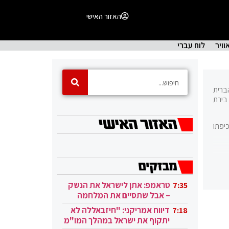
האזור האישי
וויר
לוח עברי
ת הברית
בירת
יפתו
האחראי לתחזוקה, לניהול השוטף, לפיתוח ולשימור של בניין הקפיטול נקרא אדריכל הקפיטול (Architect of the Capitol, ובקיצור AOC),
טראמפ: אתן לישראל את הנשק
7:35
– אבל שתסיים את המלחמה
 בין
בעזה
השנים 1789–1790, והשלישי היה בניין
דיווח אמריקני: "חיזבאללה לא
7:18
יתקוף את ישראל במהלך המו"מ