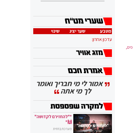
מטבע
שער יציג
שינוי
עדכון אחרון:
החירום בעיר ב-15 ימים נוספים,
אמור לי מי חבריך ואומר
לך מי אתה
*"להחזירם לקדושה"
🙌*
מערכת בחזית