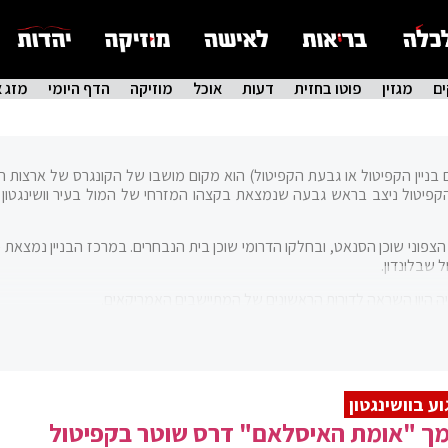
ם
מגזין
פוטו בחזית
דעות
אוכל
מוזיקה
הדף היומי
מזג א
באנגלית: United States Capitol; נקרא גם בניין הקפיטול או גבעת הקפיטול) הוא מקום מושבו של הקונגרס של ארצו
קפיטול ניצב בראש גבעה שנמצאת בקצהו המזרחי של המול בעיר וושינגטון 
הצפוני שוכן הסנאט, ובחלקו הדרומי שוכן בית הנבחרים. במרכז הבניין נמצאת כ
 שבלונדון.
 היוו השראה לדורות הראשונים של המתיישבים האמריקאים.
קפיטול. הראשון היה בית מדינת מרילנד באנאפוליס, מרילנד, בו שכן הקונגרס
וע בוושינגטון
השנים 1783–1784. השני היה הבניין הפדרלי בעיר ניו יורק שבמדינת ניו יורק בו שכן הקונגרס בין 
180.
ך "אומת האיסלאם" דרס שוטר בקפיטול