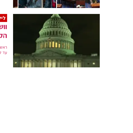
ליל
הק
עד ל