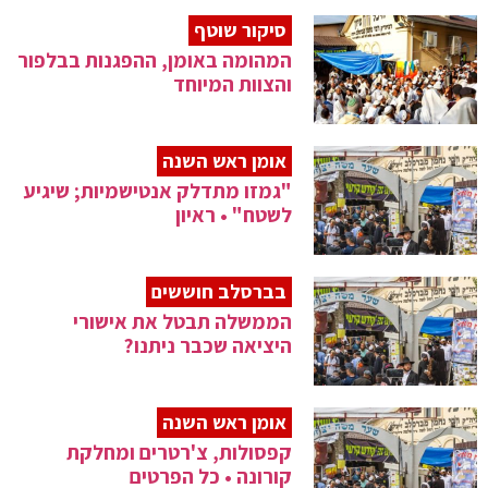
סיקור שוטף
המהומה באומן, ההפגנות בבלפור
והצוות המיוחד
אומן ראש השנה
"גמזו מתדלק אנטישמיות; שיגיע
לשטח" • ראיון
בברסלב חוששים
הממשלה תבטל את אישורי
היציאה שכבר ניתנו?
אומן ראש השנה
קפסולות, צ'רטרים ומחלקת
קורונה • כל הפרטים