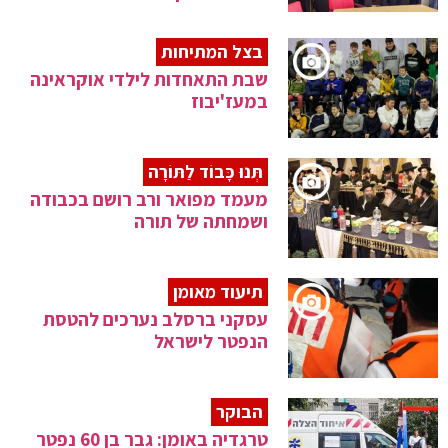
בצל המתיחות
שבת התאחדות לילדי אוקראינה
במעז'יבוז
תְּנוּ כָּבוֹד לַתּוֹרָה
מעמד מפואר ורב רושם בכבודה
ושמחתה של תורה
תיעוד מאומן
עסקני ברסלב נערכים להטסת
הנפטר לישראל
הבוקר
טרגדיה באומן: גבר בן 60 נפטר