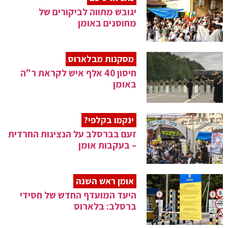
יגובש מתווה לביקורים של
מחוסנים באומן
מסקנות מבלארוס
חיסון 40 אלף איש לקראת ר"ה
באומן
ינקמו בקלפי?
זעם בברסלב על הנציגות החרדית
– בעקבות אומן
אומן ראש השנה
היעד המועדף החדש של חסידי
ברסלב: בלארוס