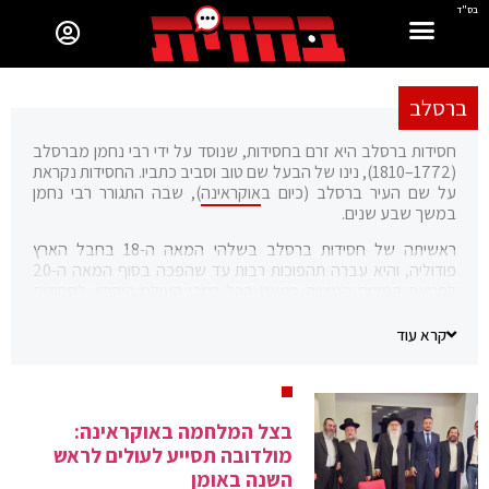
בס"ד
ברסלב
חסידות ברסלב היא זרם בחסידות, שנוסד על ידי רבי נחמן מברסלב
(1772–1810), נינו של הבעל שם טוב וסביב כתביו. החסידות נקראת
על שם העיר ברסלב (כיום ב
אוקראינה
), שבה התגורר רבי נחמן
במשך שבע שנים.
ראשיתה של חסידות ברסלב בשלהי המאה ה-18 בחבל הארץ
פודוליה, והיא עברה תהפוכות רבות עד שהפכה בסוף המאה ה-20
לתנועת המונים המצויה כמעט בכל רחבי העולם היהודי. לחסידות
ברסלב תפיסת עולם, מנהגים ופרקטיקות המיוחדים לה.
קרא עוד
בצל המלחמה באוקראינה:
מולדובה תסייע לעולים לראש
השנה באומן