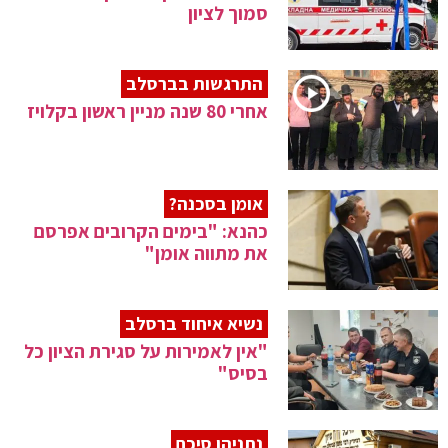
סמוך לציון
התרגשות בברסלב
אחרי 80 שנה מניין ראשון בקלויז
אומן בסכנה?
כהנא: "בימים הקרובים אפרסם
את מתווה אומן"
נשיא איחוד ברסלב
"אין לאמירות על סגירת הציון כל
בסיס"
נתניהו סיכם