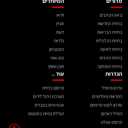
מדורים
המיוחדים
צ'אט הכתבים
וידאו
בחזית החדשות
מגזין
בחזית הבריאות
דעות
בחזית הכלכלית
גלריות
בחזית לאישה
המטבחון
בחזית היהדות
מזג אוויר
בחזית המוזיקה
תוכן שיווקי
הגדרות
עוד ..
עדכון פרופיל
פרסום בחזית
התראות וניוזלטרים
מערכת ניהול לידים
שדרוג למנוי פרימיום
אנטי וירוס בעברית
המייל האדום
הגדלת צפיות בסטטוס
פרסמו אצלנו