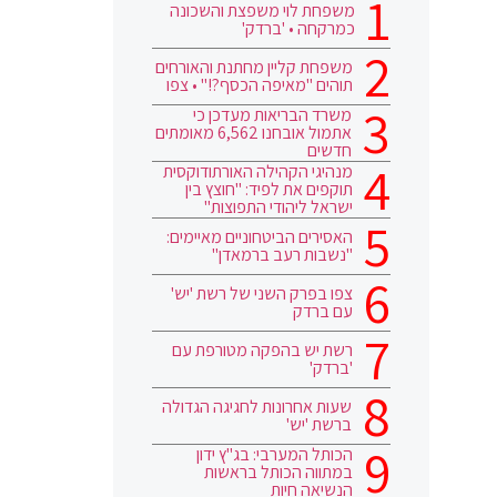
משפחת לוי משפצת והשכונה
כמרקחה • 'ברדק'
משפחת קליין מחתנת והאורחים
תוהים "מאיפה הכסף?!" • צפו
משרד הבריאות מעדכן כי
אתמול אובחנו 6,562 מאומתים
חדשים
מנהיגי הקהילה האורתודוקסית
תוקפים את לפיד: "חוצץ בין
ישראל ליהודי התפוצות"
האסירים הביטחוניים מאיימים:
"נשבות רעב ברמאדן"
צפו בפרק השני של רשת 'יש'
עם ברדק
רשת יש בהפקה מטורפת עם
'ברדק'
שעות אחרונות לחגיגה הגדולה
ברשת 'יש'
הכותל המערבי: בג"ץ ידון
במתווה הכותל בראשות
הנשיאה חיות