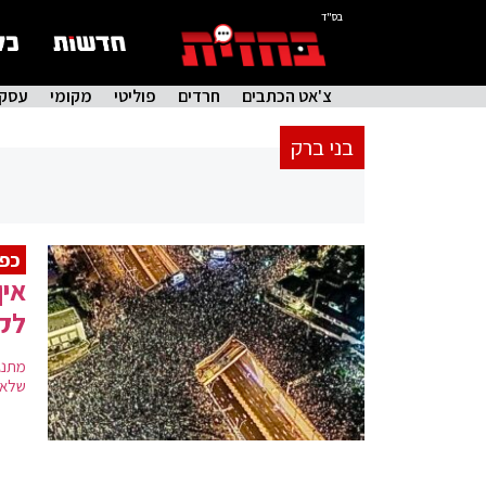
בס"ד
צ'אט הכתבים
חרדים
פוליטי
מקומי
עסקי
בני ברק
כפי
אין
לקי
מתנג
שלא 