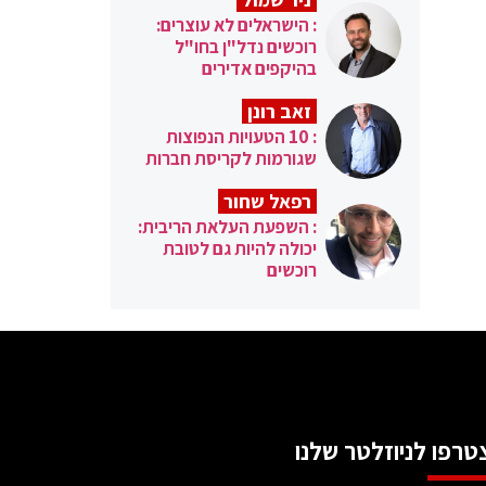
: הישראלים לא עוצרים:
רוכשים נדל"ן בחו"ל
בהיקפים אדירים
זאב רונן
: 10 הטעויות הנפוצות
שגורמות לקריסת חברות
רפאל שחור
: השפעת העלאת הריבית:
יכולה להיות גם לטובת
רוכשים
טרפו לניוזלטר שלנו