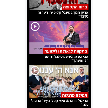
ברוח התקופה
אריק חנוך בסינגל קליפ יחודי: "זה
נשבר"
בתקווה לגאולה ולישועה
אבי הס מרגש עם סינגל חדש:
"לישועתך"
תפילה מרגשת
ארי גולדוואג & איצי קפלוביץ: "אנא ה'
עננו"