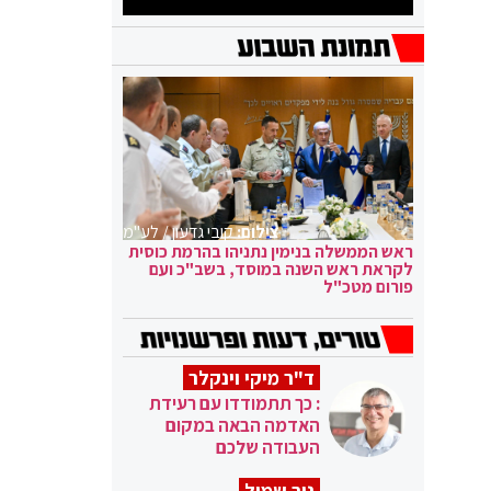
צילום:
קובי גדעון / לע"מ
ראש הממשלה בנימין נתניהו בהרמת כוסית
לקראת ראש השנה במוסד, בשב"כ ועם
פורום מטכ"ל
ד"ר מיקי וינקלר
: כך תתמודדו עם רעידת
האדמה הבאה במקום
העבודה שלכם
ניר שמול