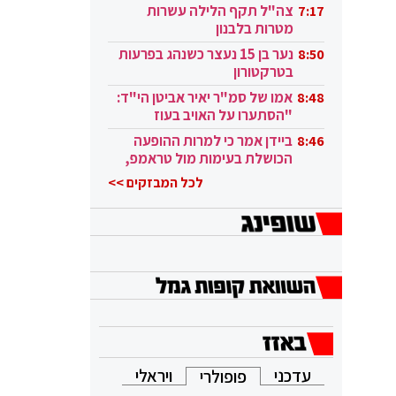
בקטאר"
צה"ל תקף הלילה עשרות
7:17
מטרות בלבנון
נער בן 15 נעצר כשנהג בפרעות
8:50
בטרקטורון
אמו של סמ"ר יאיר אביטן הי"ד:
8:48
"הסתערו על האויב בעוז
ובגבורה"
ביידן אמר כי למרות ההופעה
8:46
הכושלת בעימות מול טראמפ,
הוא ממשיך
לכל המבזקים >>
עדכני
ויראלי
פופולרי