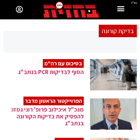
בס"ד
בדיקת קורונה
בסיכום עם רה"מ
הסוף לבדיקות PCR בנתב"ג
הפרוייקטור הראשון מדבר
מנכ"ל איכילוב פרופ' רוני גמזו:
להפסיק את בדיקות הקורונה
בנתב"ג