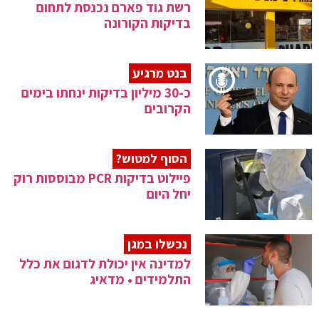
רשת גוד פארם נכנסת לתחום
בדיקות הקורונה
בנט מרגיע
כ-30 מיליון בדיקות ינחתו בימים
הקרובים
הסוף למטוש?
פיילוט בדיקות PCR מבוססות רוק
יחל היום
נכשלו במגן
למדינה אין יכולת לדגום את כלל
התלמידים • מדאיג