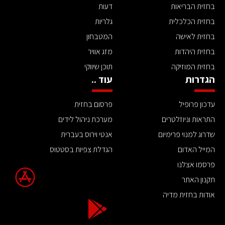
בחזית הבריאות
דעות
בחזית הכלכלית
גלריות
בחזית לאישה
המטבחון
בחזית היהדות
מזג אוויר
בחזית המוזיקה
תוכן שיווקי
הגדרות
עוד ..
עדכון פרופיל
פרסום בחזית
התראות וניוזלטרים
מערכת ניהול לידים
שדרוג למנוי פרימיום
אנטי וירוס בעברית
המייל האדום
הגדלת צפיות בסטטוס
פרסמו אצלנו
תקנון האתר
אודות בחזית מדיה