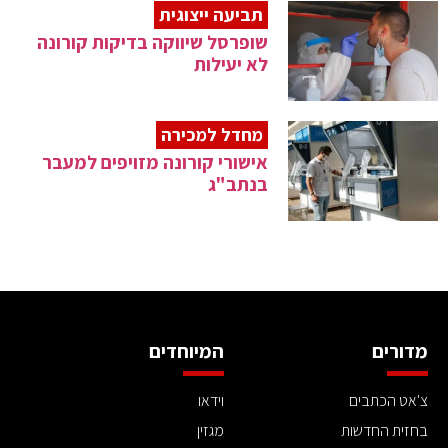
תביעה ייצוגית
שופרסל שיווקה בדיקות קורונה
לא יעילות
מחדל למכירה
אישורי קורונה מזויפים למעבר
בנתב"ג
מדורים
המיוחדים
צ'אט הכתבים
וידאו
בחזית החדשות
מגזין