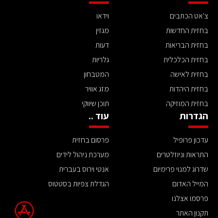
צ'אט הכתבים
וידאו
בחזית החדשות
מגזין
בחזית הבריאות
דעות
בחזית הכלכלית
גלריות
בחזית לאישה
המטבחון
בחזית היהדות
מזג אוויר
בחזית המוזיקה
תוכן שיווקי
הגדרות
עוד ..
עדכון פרופיל
פרסום בחזית
התראות וניוזלטרים
מערכת ניהול לידים
שדרוג למנוי פרימיום
אנטי וירוס בעברית
המייל האדום
הגדלת צפיות בסטטוס
פרסמו אצלנו
תקנון האתר