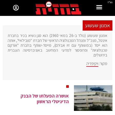
בס"ד
אמנון שעשוע
אמנון שעשוע (נולד ב-26 במאי 1960) הוא סגן נשיא בכיר בחברת
אינטל, מנכ"ל ומנהל הטכנולוגיה הראשי של חברת "מובילאיי", אותה
הוא ייסד (במשותף עם זיו אבירם), מייסד-שותף בחברת "אורקם
טכנולוגיות" ופרופסור למדעי המחשב באוניברסיטה העברית
בירושלים.
מקור:
ויקיפדיה
אושרה הפעלתו של הבנק
הדיגיטלי הראשון