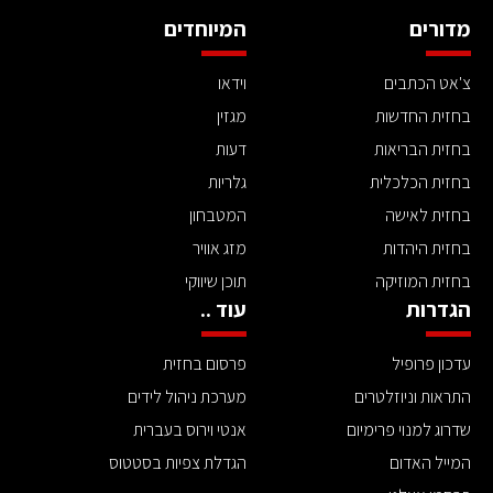
מדורים
המיוחדים
צ'אט הכתבים
וידאו
בחזית החדשות
מגזין
בחזית הבריאות
דעות
בחזית הכלכלית
גלריות
בחזית לאישה
המטבחון
בחזית היהדות
מזג אוויר
בחזית המוזיקה
תוכן שיווקי
הגדרות
עוד ..
עדכון פרופיל
פרסום בחזית
התראות וניוזלטרים
מערכת ניהול לידים
שדרוג למנוי פרימיום
אנטי וירוס בעברית
המייל האדום
הגדלת צפיות בסטטוס