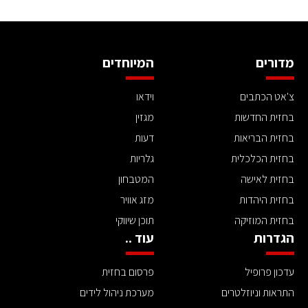
מדורים
המיוחדים
צ'אט הכתבים
וידאו
בחזית החדשות
מגזין
בחזית הבריאות
דעות
בחזית הכלכלית
גלריות
בחזית לאישה
המטבחון
בחזית היהדות
מזג אוויר
בחזית המוזיקה
תוכן שיווקי
הגדרות
עוד ..
עדכון פרופיל
פרסום בחזית
התראות וניוזלטרים
מערכת ניהול לידים