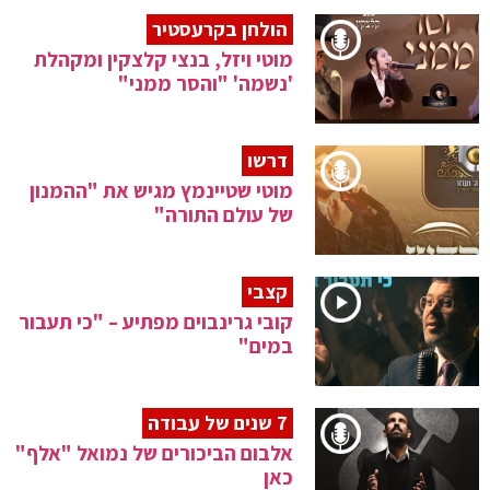
הולחן בקרעסטיר
מוטי ויזל, בנצי קלצקין ומקהלת
'נשמה' "והסר ממני"
דרשו
מוטי שטיינמץ מגיש את "ההמנון
של עולם התורה"
קצבי
קובי גרינבוים מפתיע – "כי תעבור
במים"
7 שנים של עבודה
אלבום הביכורים של נמואל "אלף"
כאן