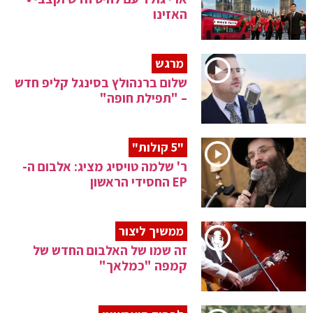
האזינו
מרגש
שלום ברנהולץ בסינגל קליפ חדש
– "תפילת חופה"
"5 קולות"
ר' שלמה טויסיג מציג: אלבום ה-
EP החסידי הראשון
ממשיך ליצור
זה שמו של האלבום החדש של
קמפה "כמלאך"