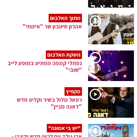
מתוך האלבום
אהרון סיטבון שר "אימתי"
השקת האלבום
נפתלי קמפה מפתיע במופע לייב
"שובי"
מקפיץ
רפאל מלול בשיר וקליפ חדש
"דאגה מניין"
"יש בי אמונה"
ארי גולד עם להיט חדש וקצבי •