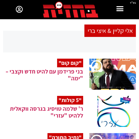
בס"ד
אלי קליין & איצי ברי
"קום קום"
בני פרידמן עם להיט חדש וקצבי –
"ימה"
"5 קולות"
ר' שלמה טויסיג בגרסה ווקאלית
ללהיט "עזרי"
"נתיב התורה"