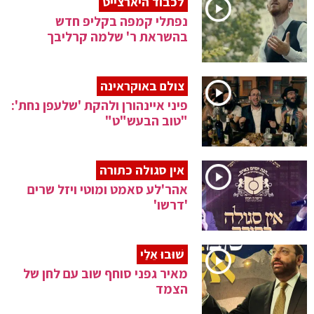
לכבוד היארצייט
נפתלי קמפה בקליפ חדש
בהשראת ר' שלמה קרליבך
צולם באוקראינה
פיני איינהורן ולהקת 'שלעפן נחת':
"טוב הבעש"ט"
אין סגולה כתורה
אהר'לע סאמט ומוטי ויזל שרים
'דרשו'
שׁוּבוּ אֵלַי
מאיר גפני סוחף שוב עם לחן של
הצמד