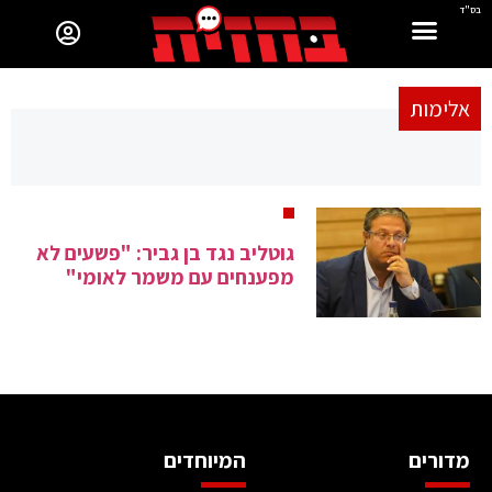
בס"ד
אלימות
גוטליב נגד בן גביר: "פשעים לא
מפענחים עם משמר לאומי"
מדורים
המיוחדים