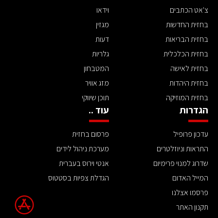
צ'אט הכתבים
וידאו
בחזית החדשות
מגזין
בחזית הבריאות
דעות
בחזית הכלכלית
גלריות
בחזית לאישה
המטבחון
בחזית היהדות
מזג אוויר
בחזית המוזיקה
תוכן שיווקי
הגדרות
עוד ..
עדכון פרופיל
פרסום בחזית
התראות וניוזלטרים
מערכת ניהול לידים
שדרוג למנוי פרימיום
אנטי וירוס בעברית
המייל האדום
הגדלת צפיות בסטטוס
פרסמו אצלנו
תקנון האתר