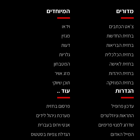
מדורים
המיוחדים
צ'אט הכתבים
וידאו
בחזית החדשות
מגזין
בחזית הבריאות
דעות
בחזית הכלכלית
גלריות
בחזית לאישה
המטבחון
בחזית היהדות
מזג אוויר
בחזית המוזיקה
תוכן שיווקי
הגדרות
עוד ..
עדכון פרופיל
פרסום בחזית
התראות וניוזלטרים
מערכת ניהול לידים
שדרוג למנוי פרימיום
אנטי וירוס בעברית
המייל האדום
הגדלת צפיות בסטטוס