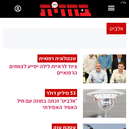
בס"ד
אלביט
טכנולוגיה רפואית
ציוד לראיית לילה יסייע לצוותים
הרפואיים
53 מיליון דולר
'אלביט' זכתה בחוזה עם חיל
האוויר האמירתי
עסקת ענק