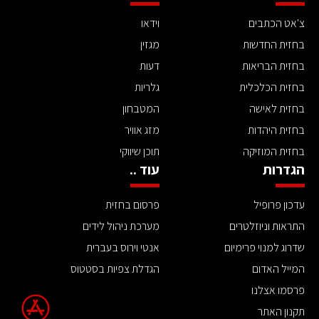
צ'אט הכתבים
וידאו
בחזית החדשות
מגזין
בחזית הבריאות
דעות
בחזית הכלכלית
גלריות
בחזית לאישה
המטבחון
בחזית היהדות
מזג אוויר
בחזית המוזיקה
תוכן שיווקי
הגדרות
עוד ..
עדכון פרופיל
פרסום בחזית
התראות וניוזלטרים
מערכת ניהול לידים
שדרוג למנוי פרימיום
אנטי וירוס בעברית
המייל האדום
הגדלת צפיות בסטטוס
פרסמו אצלנו
תקנון האתר