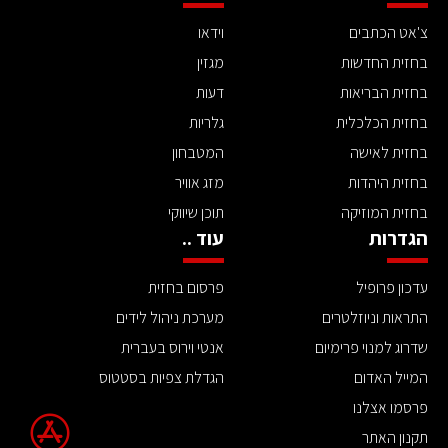
צ'אט הכתבים
וידאו
בחזית החדשות
מגזין
בחזית הבריאות
דעות
בחזית הכלכלית
גלריות
בחזית לאישה
המטבחון
בחזית היהדות
מזג אוויר
בחזית המוזיקה
תוכן שיווקי
הגדרות
עוד ..
עדכון פרופיל
פרסום בחזית
התראות וניוזלטרים
מערכת ניהול לידים
שדרוג למנוי פרימיום
אנטי וירוס בעברית
המייל האדום
הגדלת צפיות בסטטוס
פרסמו אצלנו
תקנון האתר