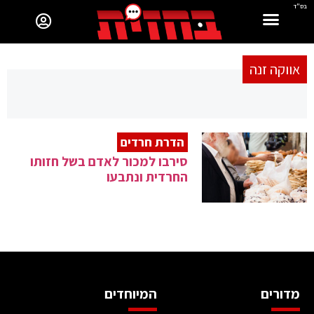
בס"ד
אווקה זנה
הדרת חרדים
סירבו למכור לאדם בשל חזותו
החרדית ונתבעו
מדורים
המיוחדים