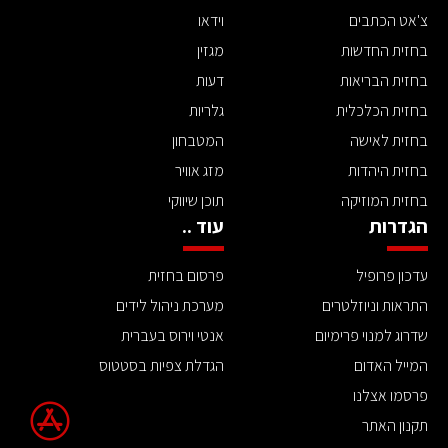
צ'אט הכתבים
וידאו
בחזית החדשות
מגזין
בחזית הבריאות
דעות
בחזית הכלכלית
גלריות
בחזית לאישה
המטבחון
בחזית היהדות
מזג אוויר
בחזית המוזיקה
תוכן שיווקי
הגדרות
עוד ..
עדכון פרופיל
פרסום בחזית
התראות וניוזלטרים
מערכת ניהול לידים
שדרוג למנוי פרימיום
אנטי וירוס בעברית
המייל האדום
הגדלת צפיות בסטטוס
פרסמו אצלנו
תקנון האתר