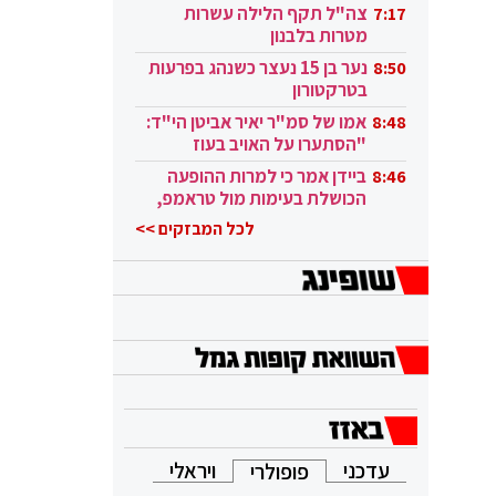
בקטאר"
צה"ל תקף הלילה עשרות
7:17
מטרות בלבנון
נער בן 15 נעצר כשנהג בפרעות
8:50
בטרקטורון
אמו של סמ"ר יאיר אביטן הי"ד:
8:48
"הסתערו על האויב בעוז
ובגבורה"
ביידן אמר כי למרות ההופעה
8:46
הכושלת בעימות מול טראמפ,
הוא ממשיך
לכל המבזקים >>
עדכני
ויראלי
פופולרי