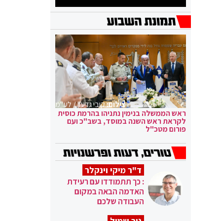
צילום:
קובי גדעון / לע"מ
ראש הממשלה בנימין נתניהו בהרמת כוסית
לקראת ראש השנה במוסד, בשב"כ ועם
פורום מטכ"ל
ד"ר מיקי וינקלר
: כך תתמודדו עם רעידת
האדמה הבאה במקום
העבודה שלכם
ניר שמול