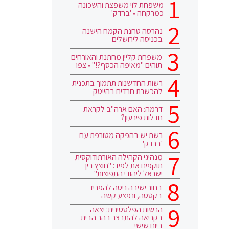
משפחת לוי משפצת והשכונה
כמרקחה • 'ברדק'
נהרסה טחנת הקמח הישנה
בכניסה לירושלים
משפחת קליין מחתנת והאורחים
תוהים "מאיפה הכסף?!" • צפו
רשות החדשנות תתמוך בתכנית
להכשרת חרדים בהייטק
דרמה: האם ארה"ב לקראת
חדלות פירעון?
רשת יש בהפקה מטורפת עם
'ברדק'
מנהיגי הקהילה האורתודוקסית
תוקפים את לפיד: "חוצץ בין
ישראל ליהודי התפוצות"
בחור ישיבה ניסה להפריד
בקטטה, ונפצע קשה
הרשות הפלסטינית: יצאה
בקריאה להתבצר בהר הבית
ביום שישי