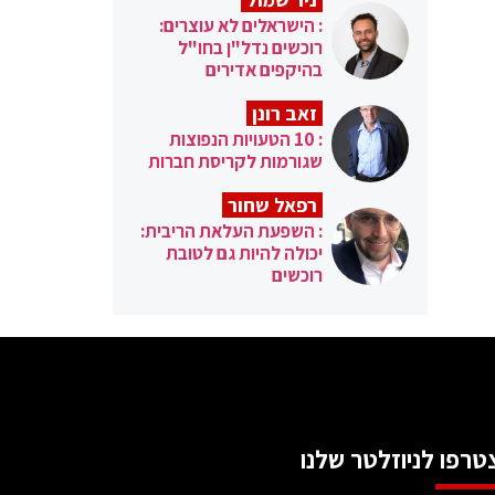
: הישראלים לא עוצרים:
רוכשים נדל"ן בחו"ל
בהיקפים אדירים
זאב רונן
: 10 הטעויות הנפוצות
שגורמות לקריסת חברות
רפאל שחור
: השפעת העלאת הריבית:
יכולה להיות גם לטובת
רוכשים
טרפו לניוזלטר שלנו