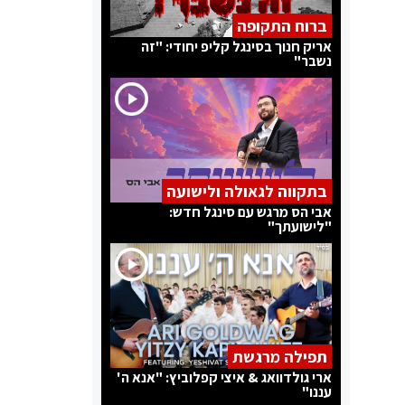
ברוח התקופה
אריק חנוך בסינגל קליפ יחודי: "זה
נשבר"
בתקווה לגאולה ולישועה
אבי הס מרגש עם סינגל חדש:
"לישועתך"
תפילה מרגשת
ארי גולדוואג & איצי קפלוביץ: "אנא ה'
עננו"