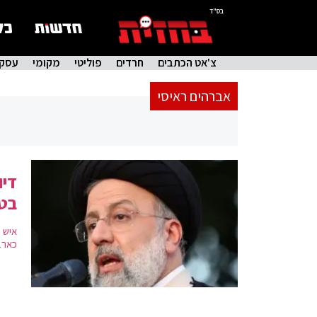
בס"ד
צ'אט הכתבים
חרדים
פוליטי
מקומי
עסקי
אברהים ראיסי
דיו
בט
איש 
כארב