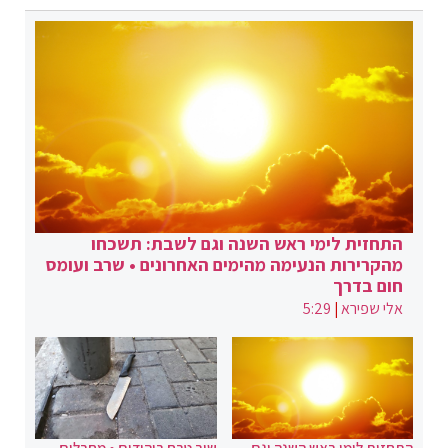
התחזית לימי ראש השנה וגם לשבת: תשכחו
מהקרירות הנעימה מהימים האחרונים • שרב ועומס
חום בדרך
אלי שפירא
|
5:29
התחזית לימי ראש השנה וגם
שוב טבח ביהודים • מחבלים