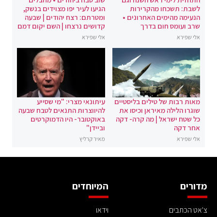
לשבת: תשכחו מהקרירות
הגיעו לעיר יפו מצוידים בנשק,
הנעימה מהימים האחרונים •
ומטרתם: רצח יהודים | שבעה
שרב ועומס חום בדרך
קדושים נרצחו | השם יקום דמם
אלי שפירא
אלי שפירא
מאות רבות של טילים בליסטיים
עיתונאי מצרי: "מי שסייע
שוגרו הלילה מאיראן וכיסו את
להיווצרות התנאים לטבח שבעה
כל שטח ישראל | מה קרה- דקה
באוקטובר- היו הדמוקרטים
אחר דקה
וביידן"
אלי שפירא
מאיר קרליץ
מדורים
המיוחדים
צ'אט הכתבים
וידאו