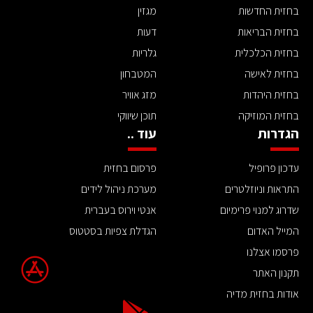
בחזית החדשות
מגזין
בחזית הבריאות
דעות
בחזית הכלכלית
גלריות
בחזית לאישה
המטבחון
בחזית היהדות
מזג אוויר
בחזית המוזיקה
תוכן שיווקי
הגדרות
עוד ..
עדכון פרופיל
פרסום בחזית
התראות וניוזלטרים
מערכת ניהול לידים
שדרוג למנוי פרימיום
אנטי וירוס בעברית
המייל האדום
הגדלת צפיות בסטטוס
פרסמו אצלנו
תקנון האתר
אודות בחזית מדיה