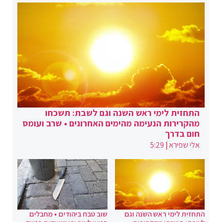
התחזית לימי ראש השנה וגם לשבת: תשכחו
מהקרירות הנעימה מהימים האחרונים • שרב ועומס
חום בדרך
אלי שפירא
|
5:29
התחזית לימי ראש השנה וגם
שוב טבח ביהודים • מחבלים