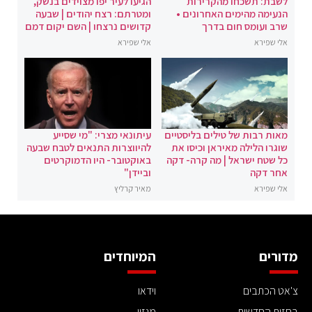
לשבת: תשכחו מהקרירות
הגיעו לעיר יפו מצוידים בנשק,
הנעימה מהימים האחרונים •
ומטרתם: רצח יהודים | שבעה
שרב ועומס חום בדרך
קדושים נרצחו | השם יקום דמם
אלי שפירא
אלי שפירא
מאות רבות של טילים בליסטיים
עיתונאי מצרי: "מי שסייע
שוגרו הלילה מאיראן וכיסו את
להיווצרות התנאים לטבח שבעה
כל שטח ישראל | מה קרה- דקה
באוקטובר- היו הדמוקרטים
אחר דקה
וביידן"
אלי שפירא
מאיר קרליץ
מדורים
המיוחדים
צ'אט הכתבים
וידאו
בחזית החדשות
מגזין