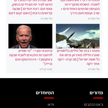
לשבת: תשכחו מהקרירות
הגיעו לעיר יפו מצוידים בנשק,
הנעימה מהימים האחרונים •
ומטרתם: רצח יהודים | שבעה
שרב ועומס חום בדרך
קדושים נרצחו | השם יקום דמם
אלי שפירא
אלי שפירא
מאות רבות של טילים בליסטיים
עיתונאי מצרי: "מי שסייע
שוגרו הלילה מאיראן וכיסו את
להיווצרות התנאים לטבח שבעה
כל שטח ישראל | מה קרה- דקה
באוקטובר- היו הדמוקרטים
אחר דקה
וביידן"
אלי שפירא
מאיר קרליץ
מדורים
המיוחדים
צ'אט הכתבים
וידאו