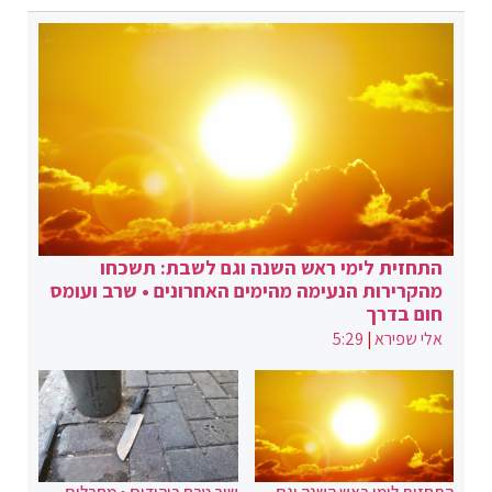
התחזית לימי ראש השנה וגם לשבת: תשכחו
מהקרירות הנעימה מהימים האחרונים • שרב ועומס
חום בדרך
אלי שפירא
|
5:29
התחזית לימי ראש השנה וגם
שוב טבח ביהודים • מחבלים