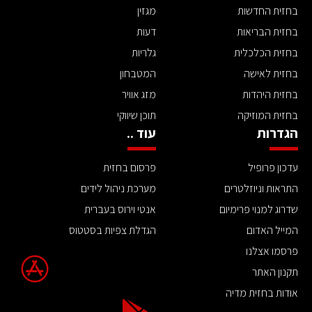
בחזית החדשות
מגזין
בחזית הבריאות
דעות
בחזית הכלכלית
גלריות
בחזית לאישה
המטבחון
בחזית היהדות
מזג אוויר
בחזית המוזיקה
תוכן שיווקי
הגדרות
עוד ..
עדכון פרופיל
פרסום בחזית
התראות וניוזלטרים
מערכת ניהול לידים
שדרוג למנוי פרימיום
אנטי וירוס בעברית
המייל האדום
הגדלת צפיות בסטטוס
פרסמו אצלנו
תקנון האתר
אודות בחזית מדיה